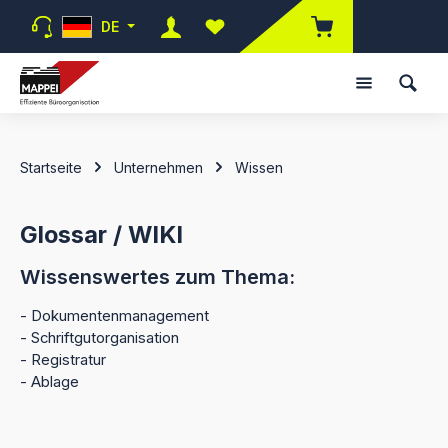
Zum Hauptinhalt springen
DE
Du hast 0 Produkte auf dem Merk
Startseite
Unternehmen
Wissen
Glossar / WIKI
Wissenswertes zum Thema:
- Dokumentenmanagement
- Schriftgutorganisation
- Registratur
- Ablage