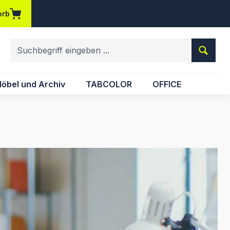
orb
em Merkzettel
öbel und Archiv
TABCOLOR
OFFICE