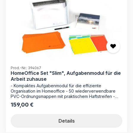
Prod.-Nr.: 394067
HomeOffice Set "Slim", Aufgabenmodul für die
Arbeit zuhause
- Kompaktes Aufgabenmodul für die effiziente
Organisation im Homeoffice - 50 wiederverwendbare
PVC-Ordnungsmappen mit praktischem Haftstreifen -
Schnelle thematische Gliederung durch konfektionierte
159,00 €
Regulärer Preis:
Leitkarten - Flexibles Beschriftungssystem für eine
farblich codierte Priorisierung Das HomeOffice Set Slim
ist die ideale Lösung für alle, die auch in den eigenen
Details
vier Wänden Wert auf eine hochgradig strukturierte und
professionelle Arbeitsweise legen. Dieses