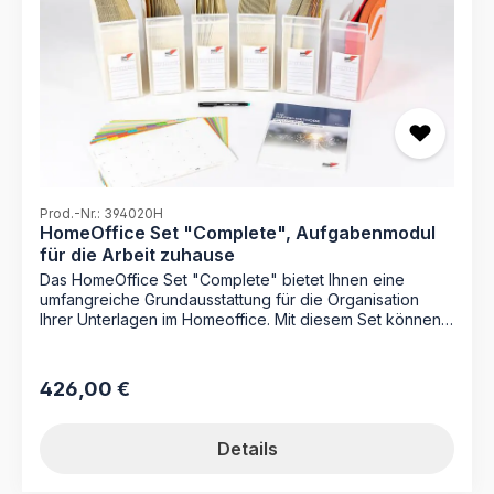
Prod.-Nr.: 394020H
HomeOffice Set "Complete", Aufgabenmodul
für die Arbeit zuhause
Das HomeOffice Set "Complete" bietet Ihnen eine
umfangreiche Grundausstattung für die Organisation
Ihrer Unterlagen im Homeoffice. Mit diesem Set können
Sie sofort starten und Ihre Dokumente schnell und
übersichtlich organisieren, sei es für die Bearbeitung
oder für den Rückgriff aus dem Archiv. Mit dem
426,00 €
Regulärer Preis:
HomeOffice Set "Complete" erhalten Sie alles, was Sie
für eine effiziente und durchdachte Organisation Ihrer
Unterlagen benötigen. Die sechs Ordnungsboxen bieten
Details
ausreichend Platz für Ihre dauerhaften und temporären
Unterlagen und lassen sich dank der flexiblen