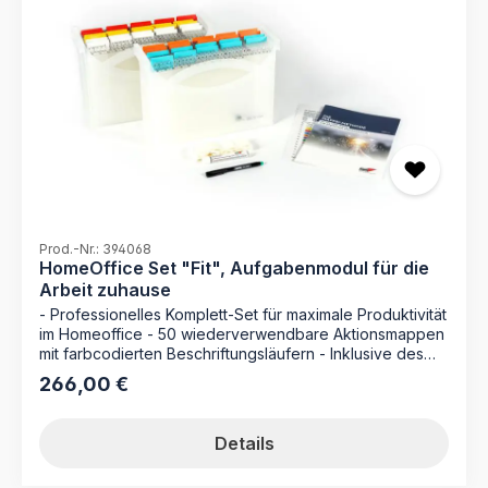
Prod.-Nr.: 394068
HomeOffice Set "Fit", Aufgabenmodul für die
Arbeit zuhause
- Professionelles Komplett-Set für maximale Produktivität
im Homeoffice - 50 wiederverwendbare Aktionsmappen
mit farbcodierten Beschriftungsläufern - Inklusive des
Fachbuchs "Ordnung ohne Stress" zur MAPPEI-Methode
266,00 €
Regulärer Preis:
- Nachhaltiges System durch rückstandslos löschbare
Kennzeichnungen Das HomeOffice Set Fit ist die ideale
Ausstattung für alle, die ihre Projekte und temporären
Details
Dokumente zu Hause mit höchster Effizienz verwalten
möchten. Dieses umfangreiche Aufgabenmodul