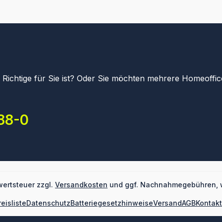
Reinigung der Läufer 1x System-Farbkarte zur Erstellung
Ihres persönlichen Aktenplans 1x Fachbuch "Ordnung
ohne Stress" (Wert ca. 30 Euro) Inklusive ausführlicher
Anleitung Einsatz: Projektmanagement,
Tagesstrukturierung, Wiedervorlage, mobiles Arbeiten
Vorteil: Enorme Zeitersparnis durch visuelle Steuerung
und sofortigen Zugriff
as Richtige für Sie ist? Oder Sie möchten mehrere Homeoff
388-0
wertsteuer zzgl.
Versandkosten
und ggf. Nachnahmegebühren, 
reisliste
Datenschutz
Batteriegesetzhinweise
Versand
AGB
Kontakt