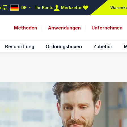
rt
DE
Ihr Konto
Merkzettel
Warenk
Du hast 0 Produkte auf d
Methoden
Anwendungen
Unternehmen
Beschriftung
Ordnungsboxen
Zubehör
M