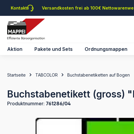
m Hauptinhalt springen
Zur Suche springen
Zur Hauptnavigation springen
Kontakt
Versandkosten frei ab 100€ Nettowarenwe
Aktion
Pakete und Sets
Ordnungsmappen
Startseite
TABCOLOR
Buchstabenetiketten auf Bogen
Buchstabenetikett (gross) "
Produktnummer:
761286/04
Bildergalerie überspringen