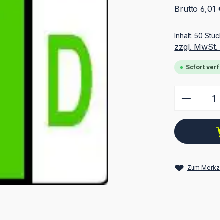
Brutto 6,01 
Inhalt:
50 Stü
zzgl. MwSt.
Sofort verf
Produkt
Zum Merkze