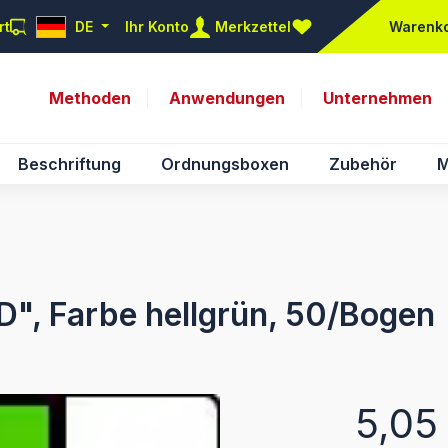
rt
DE
Ihr Konto
Merkzettel
Warenk
Du hast 0 Produkte auf d
Methoden
Anwendungen
Unternehmen
Beschriftung
Ordnungsboxen
Zubehör
M
D", Farbe hellgrün, 50/Bogen
Regulärer Pr
5,05