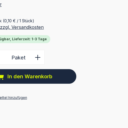
€
ck
(0,10 € / 1 Stück)
 zzgl. Versandkosten
ügbar, Lieferzeit: 1-3 Tage
 Anzahl: Gib den gewünschten Wert ein 
Paket
In den Warenkorb
ttel hinzufügen