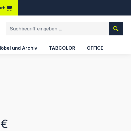
orb
em Merkzettel
öbel und Archiv
TABCOLOR
OFFICE
eis:
 €