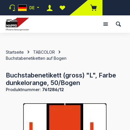
Zum Hauptinhalt springen
DE
Du hast 0 Produkte auf dem Merk
Startseite
TABCOLOR
Buchstabenetiketten auf Bogen
Buchstabenetikett (gross) "L", Farbe
dunkelorange, 50/Bogen
Produktnummer:
761286/12
Bildergalerie überspringen