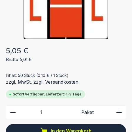
Regulärer Preis:
5,05 €
Brutto 6,01 €
Inhalt:
50 Stück
(0,10 € / 1 Stück)
zzgl. MwSt. zzgl. Versandkosten
Sofort verfügbar, Lieferzeit: 1-3 Tage
Produkt Anzahl: Gib den gewünschten Wert ein ode
Paket
In den Warenkorb