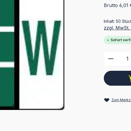
Brutto 6,01 
Inhalt:
50 Stü
zzgl. MwSt.
Sofort verf
Produkt
Zum Merkze