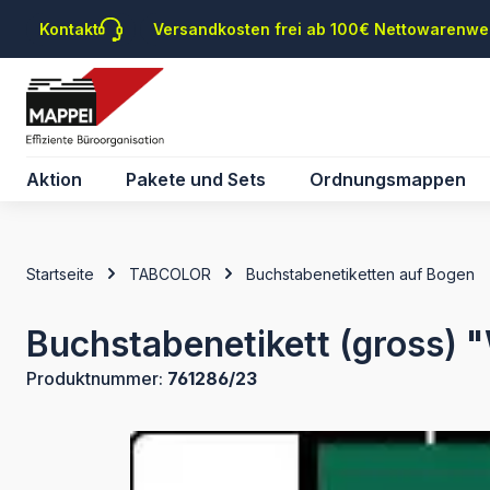
m Hauptinhalt springen
Zur Suche springen
Zur Hauptnavigation springen
Kontakt
Versandkosten frei ab 100€ Nettowarenwe
Aktion
Pakete und Sets
Ordnungsmappen
Startseite
TABCOLOR
Buchstabenetiketten auf Bogen
Buchstabenetikett (gross) 
Produktnummer:
761286/23
Bildergalerie überspringen