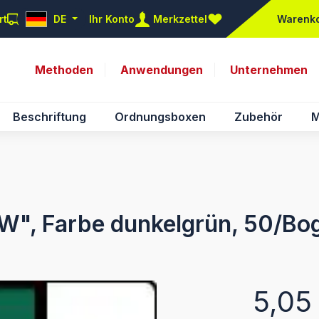
rt
DE
Ihr Konto
Merkzettel
Warenk
Du hast 0 Produkte auf d
Methoden
Anwendungen
Unternehmen
Beschriftung
Ordnungsboxen
Zubehör
M
"W", Farbe dunkelgrün, 50/Bo
Regulärer Pr
5,05