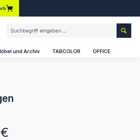
orb
em Merkzettel
öbel und Archiv
TABCOLOR
OFFICE
gen
eis:
 €