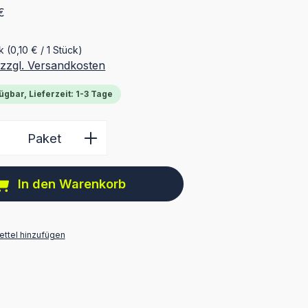
€
ck
(0,10 € / 1 Stück)
 zzgl. Versandkosten
ügbar, Lieferzeit: 1-3 Tage
 Anzahl: Gib den gewünschten Wert ein 
Paket
In den Warenkorb
ttel hinzufügen