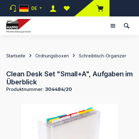
Zum Hauptinhalt springen
DE
Du hast 0 Produkte auf dem Merk
Startseite
Ordnungsboxen
Schreibtisch-Organizer
Clean Desk Set "Small+A", Aufgaben im
Überblick
Produktnummer:
304484/20
Bildergalerie überspringen