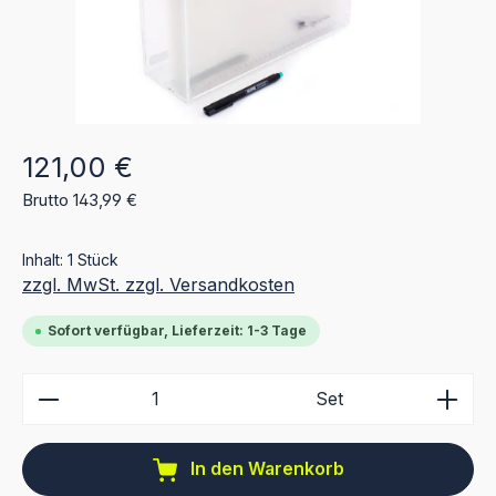
Regulärer Preis:
121,00 €
Brutto 143,99 €
Inhalt:
1 Stück
zzgl. MwSt. zzgl. Versandkosten
Sofort verfügbar, Lieferzeit: 1-3 Tage
Produkt Anzahl: Gib den gewünschten Wert ein ode
Set
In den Warenkorb