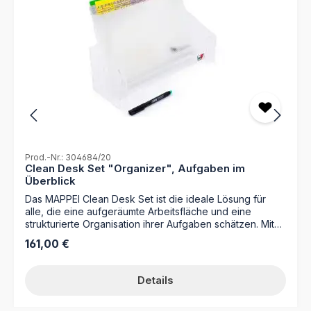
Prod.-Nr.: 304684/20
Clean Desk Set "Organizer", Aufgaben im
Überblick
Das MAPPEI Clean Desk Set ist die ideale Lösung für
alle, die eine aufgeräumte Arbeitsfläche und eine
strukturierte Organisation ihrer Aufgaben schätzen. Mit
diesem Organizer-Set behalten Sie Ihre To-dos,
Regulärer Preis:
161,00 €
Unterlagen und Büromaterialien stets im Blick und
vermeiden unnötige Ablenkungen. Perfekt für das
Homeoffice oder den Arbeitsplatz im Büro – dieses Set
Details
vereinfacht den Arbeitsalltag und steigert die Effizienz.
Starten Sie in den Tag mit einem klaren Kopf und einem