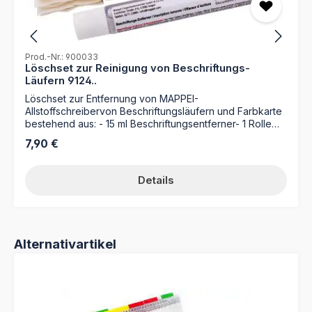
Prod.-Nr.: 900033
Löschset zur Reinigung von Beschriftungs-
Läufern 9124..
Löschset zur Entfernung von MAPPEI-
Allstoffschreibervon Beschriftungsläufern und Farbkarte
bestehend aus: - 15 ml Beschriftungsentferner- 1 Rolle
Zellstoffläppchen
Regulärer Preis:
7,90 €
Details
Produktgalerie überspringen
Alternativartikel