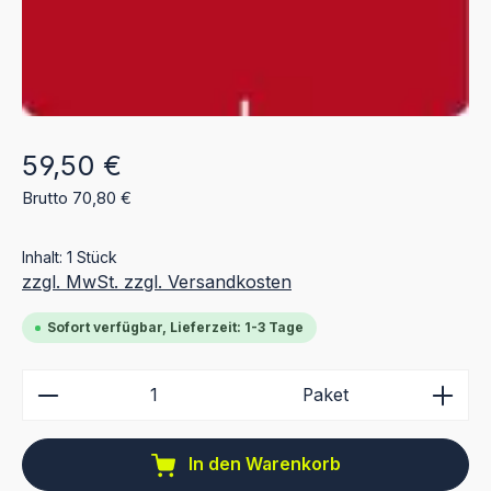
Regulärer Preis:
59,50 €
Brutto 70,80 €
Inhalt:
1 Stück
zzgl. MwSt. zzgl. Versandkosten
Sofort verfügbar, Lieferzeit: 1-3 Tage
Produkt Anzahl: Gib den gewünschten Wert ein ode
Paket
In den Warenkorb