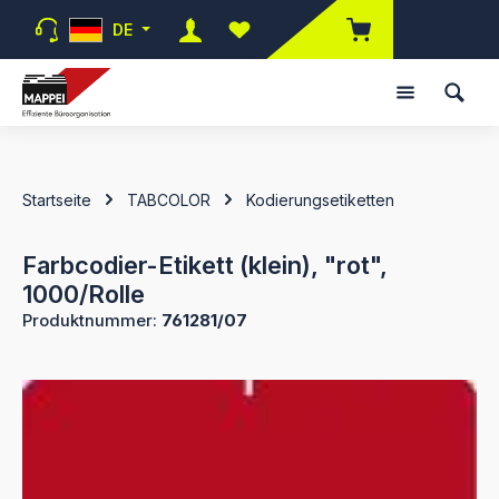
Zum Hauptinhalt springen
DE
Du hast 0 Produkte auf dem Merk
Startseite
TABCOLOR
Kodierungsetiketten
Farbcodier-Etikett (klein), "rot",
1000/Rolle
Produktnummer:
761281/07
Bildergalerie überspringen