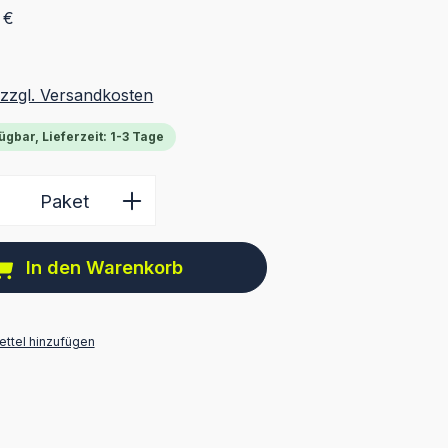
 €
 zzgl. Versandkosten
ügbar, Lieferzeit: 1-3 Tage
 Anzahl: Gib den gewünschten Wert ein 
Paket
In den Warenkorb
ttel hinzufügen