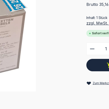
Brutto 35,16
Inhalt:
1 Stück
zzgl. MwSt.
Sofort verf
Produkt
Zum Merkze