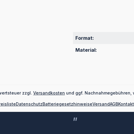
Format:
Material:
wertsteuer zzgl.
Versandkosten
und ggf. Nachnahmegebühren, 
reisliste
Datenschutz
Batteriegesetzhinweise
Versand
AGB
Kontakt