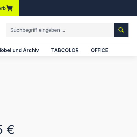
orb
em Merkzettel
öbel und Archiv
TABCOLOR
OFFICE
eis:
5 €