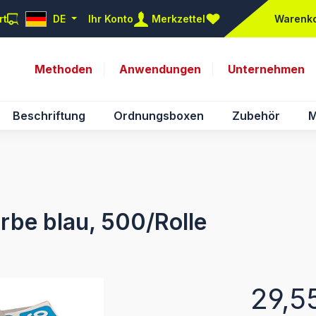
rt
DE
Ihr Konto
Merkzettel
Warenk
Du hast 0 Produkte auf d
Methoden
Anwendungen
Unternehmen
Beschriftung
Ordnungsboxen
Zubehör
M
rbe blau, 500/Rolle
Regulärer Pr
29,5