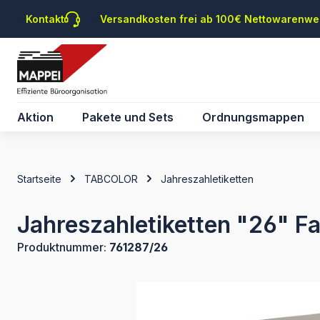
m Hauptinhalt springen
Zur Suche springen
Zur Hauptnavigation springen
Kontakt
Versandkosten frei ab 100€ Nettowarenwe
Aktion
Pakete und Sets
Ordnungsmappen
Startseite
TABCOLOR
Jahreszahletiketten
Jahreszahletiketten "26" Fa
Produktnummer:
761287/26
Bildergalerie überspringen