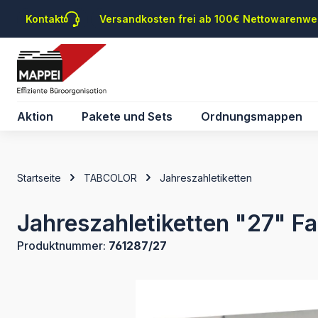
m Hauptinhalt springen
Zur Suche springen
Zur Hauptnavigation springen
Kontakt
Versandkosten frei ab 100€ Nettowarenwe
Aktion
Pakete und Sets
Ordnungsmappen
Startseite
TABCOLOR
Jahreszahletiketten
Jahreszahletiketten "27" Fa
Produktnummer:
761287/27
Bildergalerie überspringen