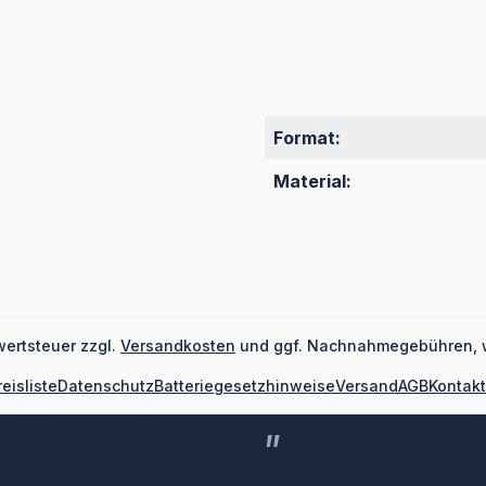
Format:
Material:
wertsteuer zzgl.
Versandkosten
und ggf. Nachnahmegebühren, 
reisliste
Datenschutz
Batteriegesetzhinweise
Versand
AGB
Kontakt