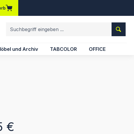
orb
em Merkzettel
öbel und Archiv
TABCOLOR
OFFICE
eis:
5 €