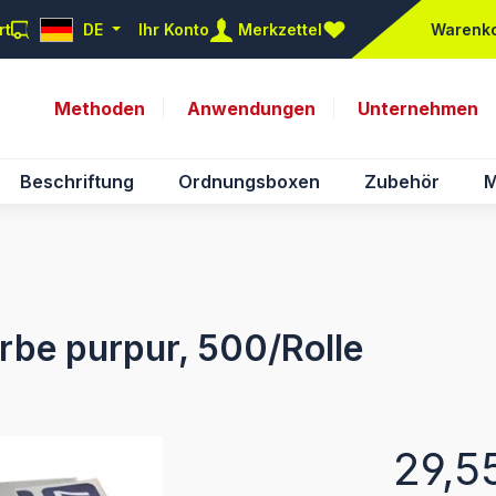
rt
DE
Ihr Konto
Merkzettel
Warenk
Du hast 0 Produkte auf d
Methoden
Anwendungen
Unternehmen
Beschriftung
Ordnungsboxen
Zubehör
M
rbe purpur, 500/Rolle
Regulärer Pr
29,5