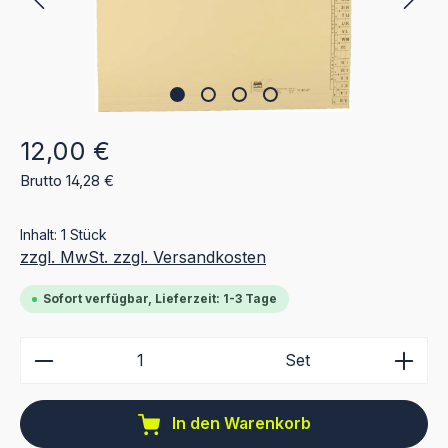
Regulärer Preis:
12,00 €
Brutto 14,28 €
Inhalt:
1 Stück
zzgl. MwSt. zzgl. Versandkosten
Sofort verfügbar, Lieferzeit: 1-3 Tage
Produkt Anzahl: Gib den gewünschten Wert ein ode
Set
In den Warenkorb