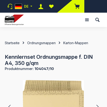
Zum Hauptinhalt springen
DE
Du hast 0 Produkte auf dem Merk
Startseite
Ordnungsmappen
Karton-Mappen
Kennlernset Ordnungsmappe f. DIN
A4, 350 g/qm
Produktnummer:
104047/10
Bildergalerie überspringen