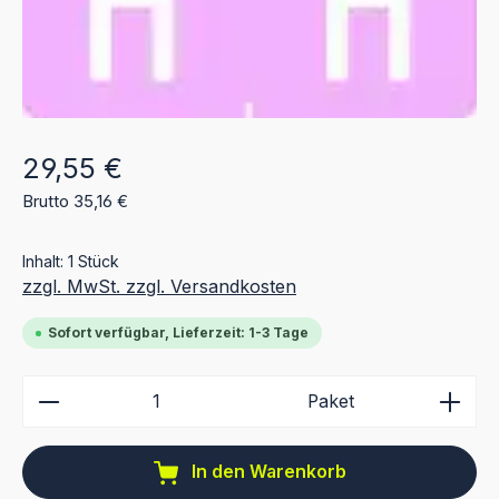
Regulärer Preis:
29,55 €
Brutto 35,16 €
Inhalt:
1 Stück
zzgl. MwSt. zzgl. Versandkosten
Sofort verfügbar, Lieferzeit: 1-3 Tage
Produkt Anzahl: Gib den gewünschten Wert ein ode
Paket
In den Warenkorb