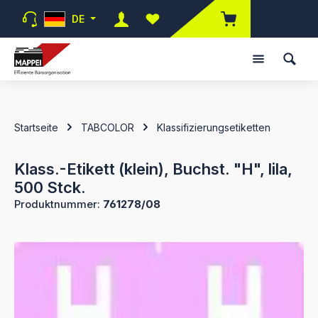
Zum Hauptinhalt springen
DE
Du hast 0 Produkte auf dem Merk
Startseite
TABCOLOR
Klassifizierungsetiketten
Klass.-Etikett (klein), Buchst. "H", lila,
500 Stck.
Produktnummer:
761278/08
Bildergalerie überspringen