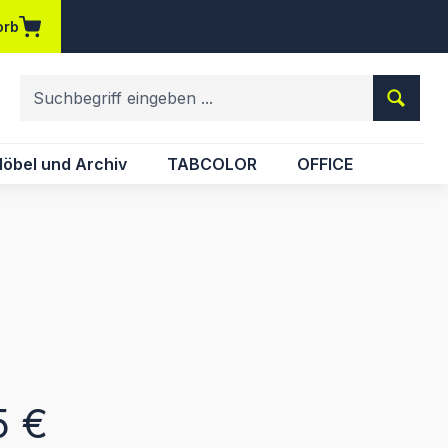
orb
em Merkzettel
öbel und Archiv
TABCOLOR
OFFICE
eis:
5 €