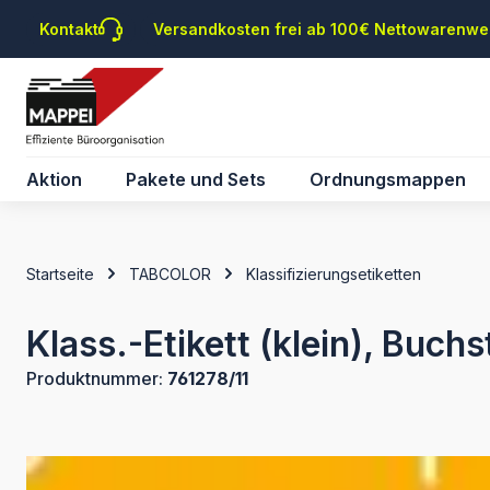
m Hauptinhalt springen
Zur Suche springen
Zur Hauptnavigation springen
Kontakt
Versandkosten frei ab 100€ Nettowarenwe
Aktion
Pakete und Sets
Ordnungsmappen
Startseite
TABCOLOR
Klassifizierungsetiketten
Klass.-Etikett (klein), Buchs
Produktnummer:
761278/11
Bildergalerie überspringen