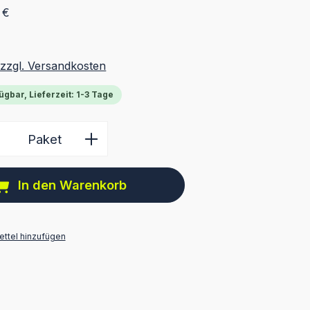
 €
 zzgl. Versandkosten
ügbar, Lieferzeit: 1-3 Tage
 Anzahl: Gib den gewünschten Wert ein 
Paket
In den Warenkorb
ttel hinzufügen