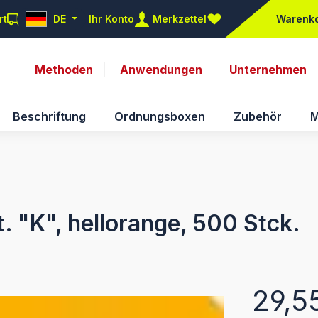
rt
DE
Ihr Konto
Merkzettel
Warenk
Du hast 0 Produkte auf d
Methoden
Anwendungen
Unternehmen
Beschriftung
Ordnungsboxen
Zubehör
M
t. "K", hellorange, 500 Stck.
Regulärer Pr
29,5