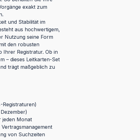
e Vorgänge exakt zum
n.
it und Stabilität im
besteht aus hochwertigem,
er Nutzung seine Form
 mit den robusten
 Ihrer Registratur. Ob in
 – dieses Leitkarten-Set
und trägt maßgeblich zu
-Registraturen)
s Dezember)
ür jeden Monat
g, Vertragsmanagement
dung von Suchzeiten