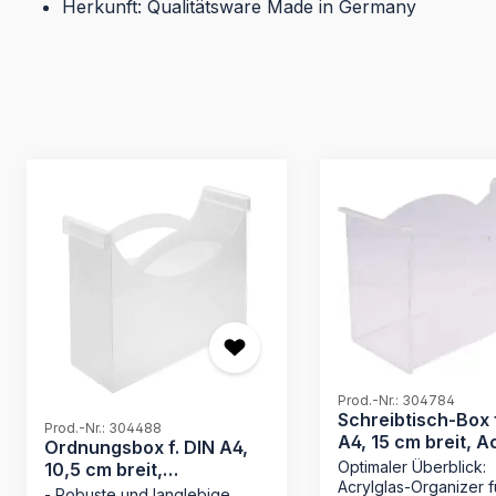
Herkunft: Qualitätsware Made in Germany
Produktgalerie überspringen
Prod.-Nr.: 304784
Schreibtisch-Box 
Prod.-Nr.: 304488
A4, 15 cm breit, A
Ordnungsbox f. DIN A4,
Optimaler Überblick:
10,5 cm breit,
Acrylglas-Organizer f
Polypropylen (PP)
- Robuste und langlebige