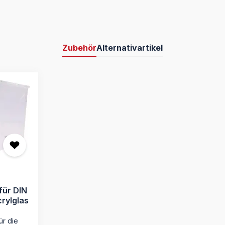
Zubehör
Alternativartikel
für DIN
crylglas
ür die