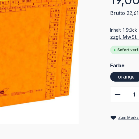
Brutto 22,61
Inhalt:
1 Stück
zzgl. MwSt.
Sofort verf
ausw
Farbe
orange
Produkt
Zum Merkze