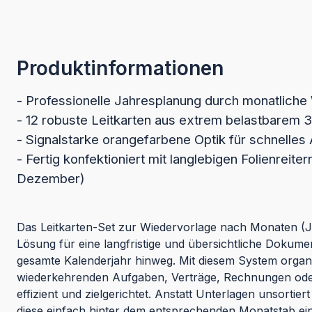
Produktinformationen
- Professionelle Jahresplanung durch monatliche
- 12 robuste Leitkarten aus extrem belastbarem 
- Signalstarke orangefarbene Optik für schnelles 
- Fertig konfektioniert mit langlebigen Folienreiter
Dezember)
Das Leitkarten-Set zur Wiedervorlage nach Monaten (Jan
Lösung für eine langfristige und übersichtliche Dokum
gesamte Kalenderjahr hinweg. Mit diesem System organi
wiederkehrenden Aufgaben, Verträge, Rechnungen ode
effizient und zielgerichtet. Anstatt Unterlagen unsortie
diese einfach hinter dem entsprechenden Monatstab ein