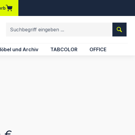
orb
em Merkzettel
öbel und Archiv
TABCOLOR
OFFICE
eis:
0 €