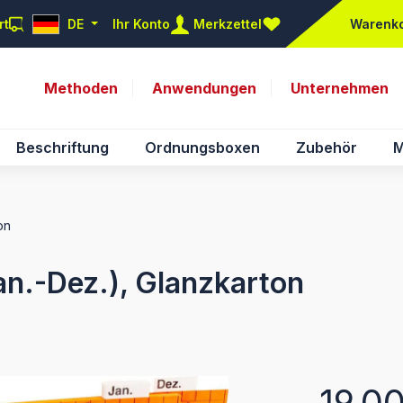
rt
DE
Ihr Konto
Merkzettel
Warenk
Du hast 0 Produkte auf d
Methoden
Anwendungen
Unternehmen
Beschriftung
Ordnungsboxen
Zubehör
M
on
an.-Dez.), Glanzkarton
Regulärer Pr
19,0