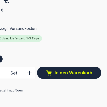
 €
 zzgl. Versandkosten
ügbar, Lieferzeit: 1-3 Tage
ählen
 Anzahl: Gib den gewünschten Wert ein 
In den Warenkorb
Set
ttel hinzufügen