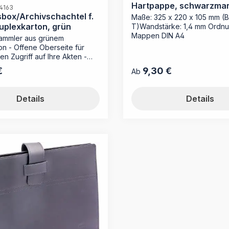
Hartpappe, schwarzmar
04163
box/Archivschachtel f.
Maße: 325 x 220 x 105 mm (B
uplexkarton, grün
T)Wandstärke: 1,4 mm Ordnu
Mappen DIN A4
 Sammler aus grünem
n - Offene Oberseite für
en Zugriff auf Ihre Akten -
tes Rückenschild für eine
€
9,30 €
reis:
Regulärer Preis:
Ab
chriftung - Einfacher Aufbau
ischen Steckboden Die
ungsbox von MAPPEI ist das
Details
Details
ament für Ihre
ablage. Sie eignet sich
nd, um lose Mappen oder
stapel im Querformat sicher
und übersichtlich zu
. Durch die offene Oberseite
h Unterlagen ohne Umwege
oder ergänzen, was den
eitsfluss unterstützt. Dank
n Steckbodens ist die
chtel in Sekunden
t. Das integrierte
d sorgt dafür, dass Sie den
rzeit von außen identifizieren