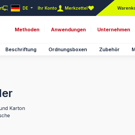
rt
DE
Ihr Konto
Merkzettel
Warenk
Du hast 0 Produkte auf d
Methoden
Anwendungen
Unternehmen
Beschriftung
Ordnungsboxen
Zubehör
M
ler
und Karton
ische