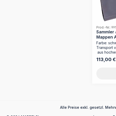
können. Mit
Farbe hilft
verschiede
voneinande
Ihr Archivregal
Formstabile
Prod.-Nr.: 99
Format: Pa
Sammler a
Maße: 317 x
Mappen A4
Besonderhei
Farbe: schw
Beschriftun
Transport 
Boden
aus hochwe
Schlaufe P
113,00 €
Regulärer P
Ordnungsbo
anderen O
Alle Preise exkl. gesetzl. Mehr