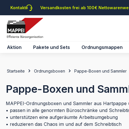
m Hauptinhalt springen
Zur Suche springen
Zur Hauptnavigation springen
Kontakt
Versandkosten frei ab 100€ Nettowarenwe
Aktion
Pakete und Sets
Ordnungsmappen
Startseite
Ordnungsboxen
Pappe-Boxen und Sammler
Pappe-Boxen und Samm
MAPPEI-Ordnungsboxen und Sammler aus Hartpappe 
• passen in alle genormten Büroschränke und Schreibt
• unterstützen eine aufgeräumte Arbeitsumgebung
• reduzieren das Chaos im und auf dem Schreibtisch