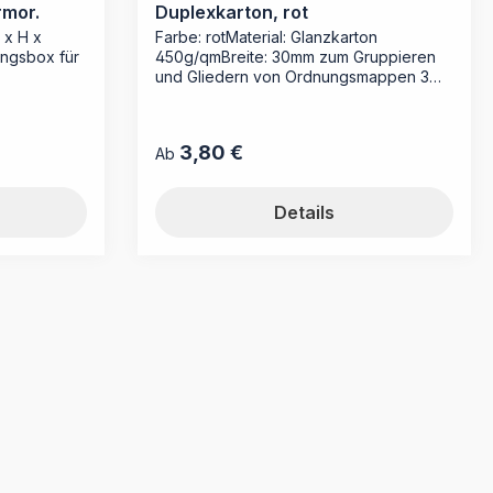
mor.
Duplexkarton, rot
 x H x
Farbe: rotMaterial: Glanzkarton
ngsbox für
450g/qmBreite: 30mm zum Gruppieren
und Gliedern von Ordnungsmappen 3
Sammler passen in eine 10 cm-
Ordnungsbox
3,80 €
Regulärer Preis:
Ab
Details