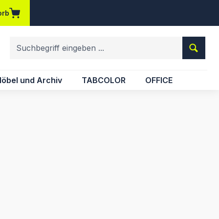
orb
em Merkzettel
öbel und Archiv
TABCOLOR
OFFICE