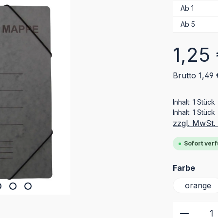
Ab
1
Ab
5
Regulärer Pr
1,25
Brutto 1,49 
Inhalt:
1 Stück
Inhalt:
1 Stück
zzgl. MwSt.
Sofort verf
ausw
Farbe
orange
Produkt