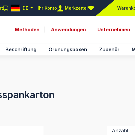
rt
DE
Ihr Konto
Merkzettel
Warenk
Du hast 0 Produkte auf d
Methoden
Anwendungen
Unternehmen
Beschriftung
Ordnungsboxen
Zubehör
M
sspankarton
Anzahl