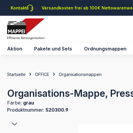
m Hauptinhalt springen
Zur Suche springen
Zur Hauptnavigation springen
Kontakt
Versandkosten frei ab 100€ Nettowarenwe
Aktion
Pakete und Sets
Ordnungsmappen
Startseite
OFFICE
Organisationsmappen
Organisations-Mappe, Pres
Farbe:
grau
Produktnummer:
520300.9
Bildergalerie überspringen