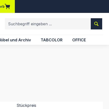
orb
em Merkzettel
öbel und Archiv
TABCOLOR
OFFICE
Stückpreis