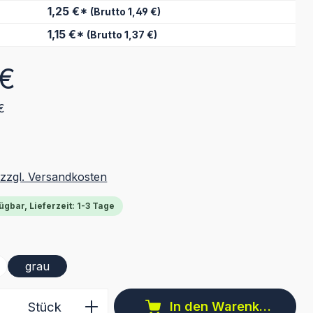
1,25 €*
(Brutto 1,49 €)
1,15 €*
(Brutto 1,37 €)
eis:
 €
€
 zzgl. Versandkosten
ügbar, Lieferzeit: 1-3 Tage
ählen
grau
 Anzahl: Gib den gewünschten Wert ein 
In den Warenkorb
Stück