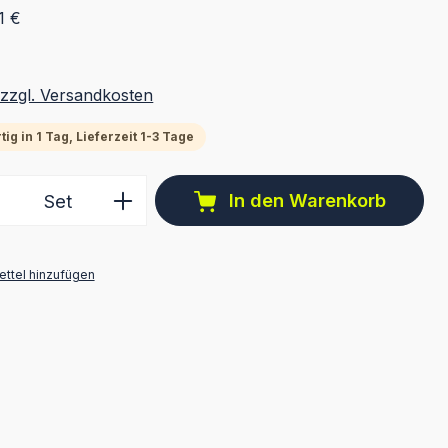
1 €
 zzgl. Versandkosten
ig in 1 Tag, Lieferzeit 1-3 Tage
 Anzahl: Gib den gewünschten Wert ein 
In den Warenkorb
Set
ttel hinzufügen