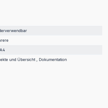
derverwendbar
rere
 A4
jekte und Übersicht , Dokumentation