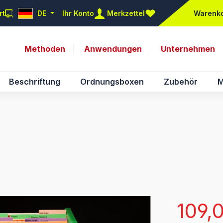
rt
DE
Ihr Konto
Merkzettel
Warenk
Du hast 0 Produkte auf d
Methoden
Anwendungen
Unternehmen
Beschriftung
Ordnungsboxen
Zubehör
M
Verkaufsprei
109,