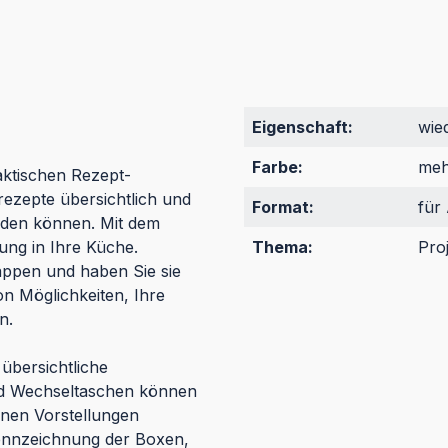
Eigenschaft:
wie
Farbe:
meh
aktischen Rezept-
rezepte übersichtlich und
Format:
für
finden können. Mit dem
ng in Ihre Küche.
Thema:
Pro
appen und haben Sie sie
von Möglichkeiten, Ihre
en.
übersichtliche
nd Wechseltaschen können
genen Vorstellungen
Kennzeichnung der Boxen,