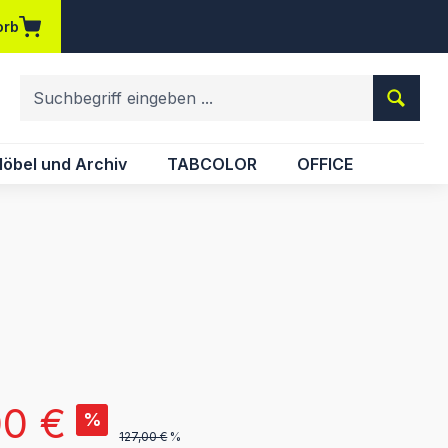
orb
em Merkzettel
öbel und Archiv
TABCOLOR
OFFICE
s:
00 €
%
127,00 €
%