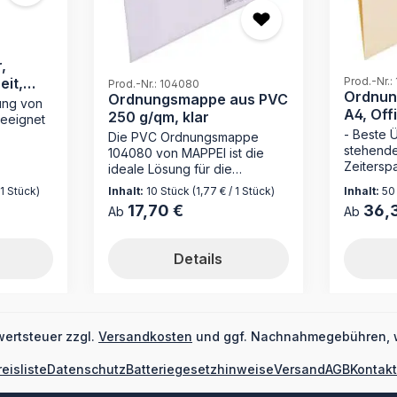
,
eit,
Prod.-Nr.:
Prod.-Nr.: 104080
Ordnun
Ordnungsmappe aus PVC
ung von
A4, Off
250 g/qm, klar
eeignet
g/qm
- Beste 
Die PVC Ordnungsmappe
stehende
in
104080 von MAPPEI ist die
Zeiterspa
ideale Lösung für die
Loseblat
5008 in
geordnete Aufbewahrung
 1 Stück)
Inhalt:
10 Stück
(1,77 € / 1 Stück)
Inhalt:
50
Mechanik
st die
Ihrer Dokumente. Hergestellt
17,70 €
36,
Regulärer Preis:
Regulärer
Ab
Ab
Registra
ür Ihre
aus strapazierfähigem PVC mit
Entdecke
t
250 g/m² und ausgestattet mit
Ordnung
praktischen Funktionen,
Details
MAPPEI – 
fach
erleichtert sie die Organisation
Partner f
iduell
Ihrer Unterlagen im Büroalltag.
Organisa
hert
Bringen Sie Ordnung in Ihre
Hergeste
ter eine
Unterlagen mit der PVC
170 g/m² 
sation
Ordnungsmappe 104080 von
wertsteuer zzgl.
Versandkosten
und ggf. Nachnahmegebühren, 
diese Ma
imieren
MAPPEI! Das robuste PVC-
erstklass
ion mit
Material sorgt für
reisliste
Datenschutz
Batteriegesetzhinweise
Versand
AGB
Kontakt
sondern
r
Langlebigkeit und Schutz Ihrer
Platzspar
Dieser
Dokumente. Dank der