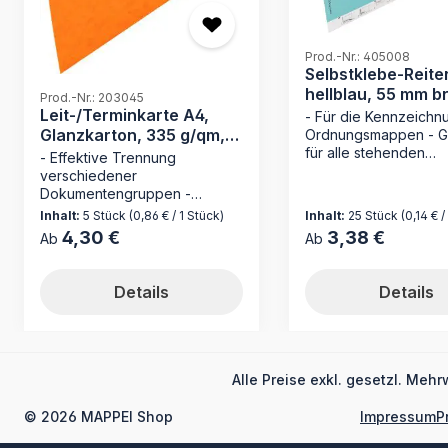
Prod.-Nr.: 405008
Selbstklebe-Reiter
hellblau, 55 mm br
Prod.-Nr.: 203045
Karton
Leit-/Terminkarte A4,
- Für die Kennzeichn
Glanzkarton, 335 g/qm,
Ordnungsmappen - G
für alle stehenden
orange
- Effektive Trennung
Registraturen - Made 
verschiedener
Germany Der
Dokumentengruppen -
Selbstklebereiter 40
Stabiler Glanzkarton für eine
Inhalt:
5 Stück
(0,86 € / 1 Stück)
Inhalt:
25 Stück
(0,14 € /
hellblau von MAPPEI i
hohe Widerstandsfähigkeit -
4,30 €
3,38 €
Regulärer Preis:
Regulärer Preis:
Ab
Ab
perfekte Ergänzung f
Einfache Gliederung durch
Ordnungsmappen. Mi
individuell beschriftbare Reiter
selbstklebenden
- Schafft klare Oberkategorien
Details
Details
Kartonreitern, die ein
in Ihrer Ablage Die MAPPEI
anzubringen und indiv
Leit-/Terminkarte mit
beschriftbar sind, sic
Organisationsdruck ist das
dieser Selbstkleberei
ideale Werkzeug zur
übersichtliche Organi
übersichtlichen Strukturierung
Alle Preise exkl. gesetzl. Mehr
Ihrer Dokumente. Opt
und Trennung Ihrer
Sie Ihre Büroorganisat
Aktengruppen. Diese Leitkarte
© 2026 MAPPEI Shop
Impressum
P
dem Selbstklebereite
hilft Ihnen, Ihre Dokumente
405008 von MAPPEI! 
effizient zu organisieren und