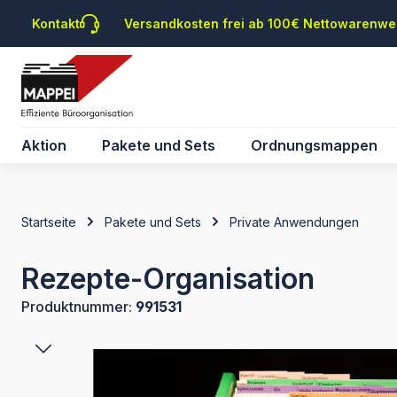
m Hauptinhalt springen
Zur Suche springen
Zur Hauptnavigation springen
Kontakt
Versandkosten frei ab 100€ Nettowarenwe
Aktion
Pakete und Sets
Ordnungsmappen
Startseite
Pakete und Sets
Private Anwendungen
Rezepte-Organisation
Produktnummer:
991531
Bildergalerie überspringen