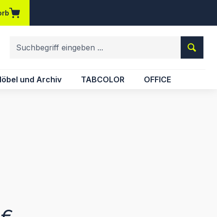
orb
em Merkzettel
öbel und Archiv
TABCOLOR
OFFICE
eis:
 €