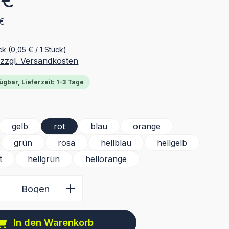
 €
ück
(0,05 € / 1 Stück)
 zzgl. Versandkosten
ügbar, Lieferzeit: 1-3 Tage
ählen
gelb
rot
blau
orange
grün
rosa
hellblau
hellgelb
t
hellgrün
hellorange
 Anzahl: Gib den gewünschten Wert ein 
Bogen
In den Warenkorb