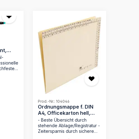
nt,
l-
essionelle
chfeste
 sauberes
Prod.-Nr.: 104046
erter
Ordnungsmappe f. DIN
infache
A4, Officekarton hell,
230 g/qm
 MAPPEI
- Beste Übersicht durch
e
stehende Ablage/Registratur -
e Wert
Zeitersparnis durch sichere
 saubere
Loseblattablage - ohne