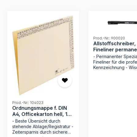
Produktgalerie überspringen
Prod.-Nr.: 900020
Allstoffschreiber,
Fineliner permane
schwarz
- Permanenter Spezia
Fineliner für die prof
Kennzeichnung - Wis
Tinte: Trocknet
sekundenschnell für
Arbeiten - Maximale
Lichtbeständigkeit für
dauerhaft lesbare
Archivierung - Integri
Prod.-Nr.: 104023
Spezialradierer für e
Ordnungsmappe f. DIN
Korrekturen Der schwarze
A4, Officekarton hell, 170
Allstoffschreiber von
g/qm
- Beste Übersicht durch
ist das unverzichtbar
stehende Ablage/Registratur -
Werkzeug für alle, di
Zeitersparnis durch sichere
auf eine präzise und