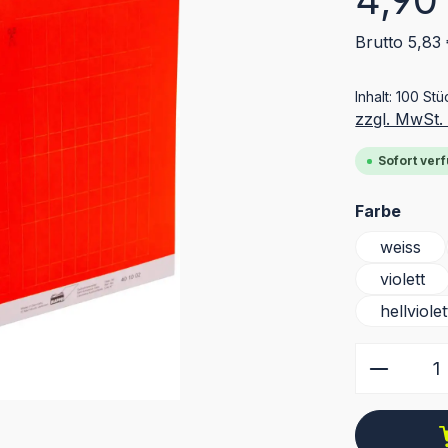
Brutto 5,83
Inhalt:
100 St
zzgl. MwSt.
Sofort verf
ausw
Farbe
weiss
violett
hellviolet
Produkt