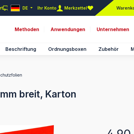
rt
DE
Ihr Konto
Merkzettel
Warenk
Du hast 0 Produkte auf d
Methoden
Anwendungen
Unternehmen
Beschriftung
Ordnungsboxen
Zubehör
M
Schutzfolien
 mm breit, Karton
Regulärer Pr
4,90