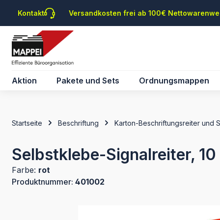
m Hauptinhalt springen
Zur Suche springen
Zur Hauptnavigation springen
Kontakt
Versandkosten frei ab 100€ Nettowarenwe
Aktion
Pakete und Sets
Ordnungsmappen
Startseite
Beschriftung
Karton-Beschriftungsreiter und 
Selbstklebe-Signalreiter, 10
Farbe:
rot
Produktnummer:
401002
Bildergalerie überspringen