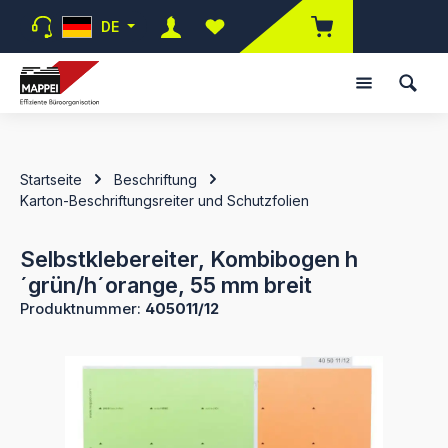
Zum Hauptinhalt springen
DE
Du hast 0 Produkte auf dem Merk
Startseite
Beschriftung
Karton-Beschriftungsreiter und Schutzfolien
Selbstklebereiter, Kombibogen h
´grün/h´orange, 55 mm breit
Produktnummer:
405011/12
Bildergalerie überspringen