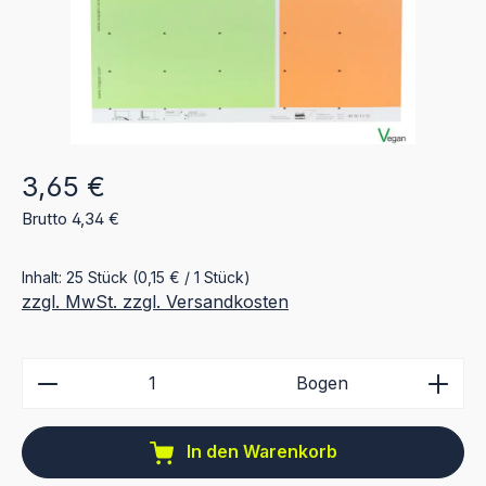
Regulärer Preis:
3,65 €
Brutto 4,34 €
Inhalt:
25 Stück
(0,15 € / 1 Stück)
zzgl. MwSt. zzgl. Versandkosten
Produkt Anzahl: Gib den gewünschten Wert ein ode
Bogen
In den Warenkorb