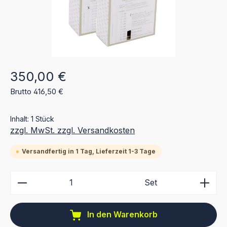
Regulärer Preis:
350,00 €
Brutto 416,50 €
Inhalt:
1 Stück
zzgl. MwSt. zzgl. Versandkosten
Versandfertig in 1 Tag, Lieferzeit 1-3 Tage
Produkt Anzahl: Gib den gewünschten Wert ein ode
Set
In den Warenkorb