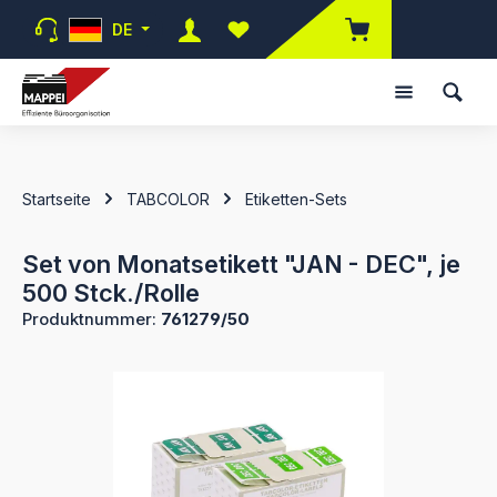
Zum Hauptinhalt springen
DE
Du hast 0 Produkte auf dem Merk
Startseite
TABCOLOR
Etiketten-Sets
Set von Monatsetikett "JAN - DEC", je
500 Stck./Rolle
Produktnummer:
761279/50
Bildergalerie überspringen