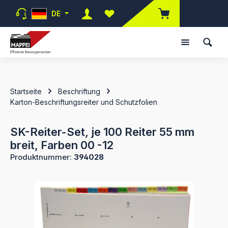
Zum Hauptinhalt springen
DE
Du hast 0 Produkte auf dem Merk
Startseite
Beschriftung
Karton-Beschriftungsreiter und Schutzfolien
SK-Reiter-Set, je 100 Reiter 55 mm
breit, Farben 00 -12
Produktnummer:
394028
Bildergalerie überspringen