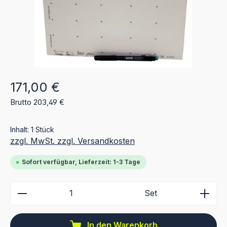
Regulärer Preis:
171,00 €
Brutto 203,49 €
Inhalt:
1 Stück
zzgl. MwSt. zzgl. Versandkosten
Sofort verfügbar, Lieferzeit: 1-3 Tage
Produkt Anzahl: Gib den gewünschten Wert ein ode
Set
In den Warenkorb