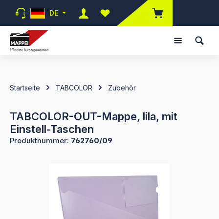
Zum Hauptinhalt springen
DE
Du hast 0 Produkte auf dem Merk
Startseite
TABCOLOR
Zubehör
TABCOLOR-OUT-Mappe, lila, mit
Einstell-Taschen
Produktnummer:
762760/09
Bildergalerie überspringen