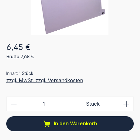
Regulärer Preis:
6,45 €
Brutto 7,68 €
Inhalt:
1 Stück
zzgl. MwSt. zzgl. Versandkosten
Produkt Anzahl: Gib den gewünschten Wert ein ode
Stück
In den Warenkorb