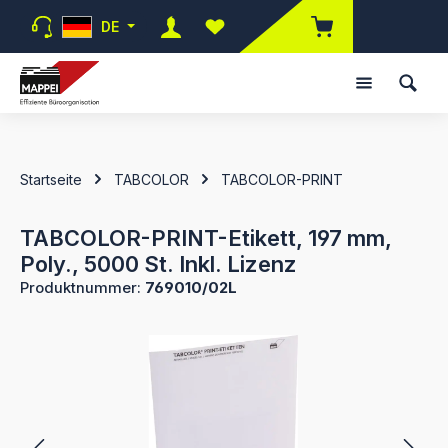
Zum Hauptinhalt springen
DE
Du hast 0 Produkte auf dem Merk
Startseite
TABCOLOR
TABCOLOR-PRINT
TABCOLOR-PRINT-Etikett, 197 mm,
Poly., 5000 St. Inkl. Lizenz
Produktnummer:
769010/02L
Bildergalerie überspringen