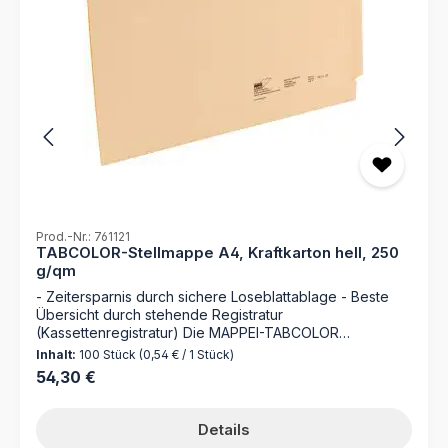
Prod.-Nr.: 761121
TABCOLOR-Stellmappe A4, Kraftkarton hell, 250
g/qm
- Zeitersparnis durch sichere Loseblattablage - Beste
Übersicht durch stehende Registratur
(Kassettenregistratur) Die MAPPEI-TABCOLOR
Stellmappe ist die ideale Lösung für effizientes laterales
Inhalt:
100 Stück
(0,54 € / 1 Stück)
Dokumentenmanagement. Gefertigt aus hochwertigem
Regulärer Preis:
54,30 €
Kraftkarton mit einer Stärke von 250g/m² bietet sie nicht
nur Stabilität, sondern auch eine besonders
ansprechende Haptik. Die doppelt umleimten
Details
Vorderkanten verstärken nicht nur die Mappe, sondern