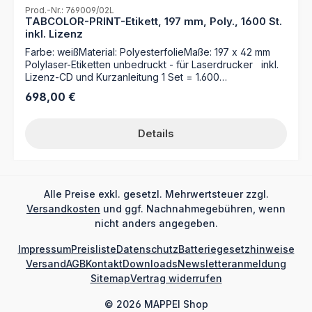
Prod.-Nr.: 769009/02L
TABCOLOR-PRINT-Etikett, 197 mm, Poly., 1600 St.
inkl. Lizenz
Farbe: weißMaterial: PolyesterfolieMaße: 197 x 42 mm
Polylaser-Etiketten unbedruckt - für Laserdrucker inkl.
Lizenz-CD und Kurzanleitung 1 Set = 1.600
Polyesteretiketten 2 Etiketten je Bogen
Regulärer Preis:
698,00 €
Details
Alle Preise exkl. gesetzl. Mehrwertsteuer zzgl.
Versandkosten
und ggf. Nachnahmegebühren, wenn
nicht anders angegeben.
Impressum
Preisliste
Datenschutz
Batteriegesetzhinweise
Versand
AGB
Kontakt
Downloads
Newsletteranmeldung
Sitemap
Vertrag widerrufen
© 2026 MAPPEI Shop