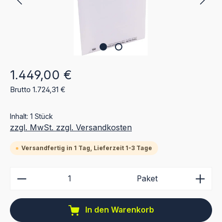
Regulärer Preis:
1.449,00 €
Brutto 1.724,31 €
Inhalt:
1 Stück
zzgl. MwSt. zzgl. Versandkosten
Versandfertig in 1 Tag, Lieferzeit 1-3 Tage
Produkt Anzahl: Gib den gewünschten Wert ein ode
Paket
In den Warenkorb