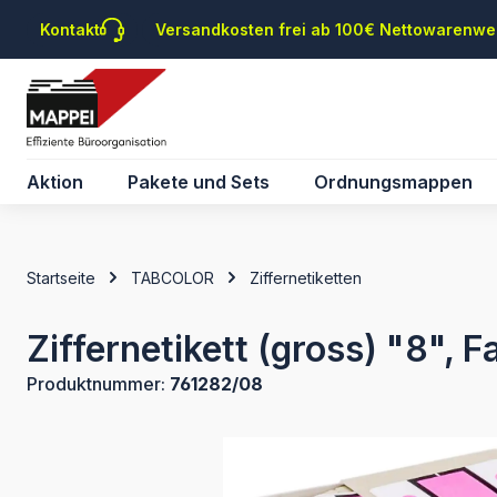
m Hauptinhalt springen
Zur Suche springen
Zur Hauptnavigation springen
Kontakt
Versandkosten frei ab 100€ Nettowarenwe
Aktion
Pakete und Sets
Ordnungsmappen
Startseite
TABCOLOR
Ziffernetiketten
Ziffernetikett (gross) "8", F
Produktnummer:
761282/08
Bildergalerie überspringen