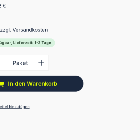
2 €
 zzgl. Versandkosten
ügbar, Lieferzeit: 1-3 Tage
 Anzahl: Gib den gewünschten Wert ein 
Paket
In den Warenkorb
ttel hinzufügen