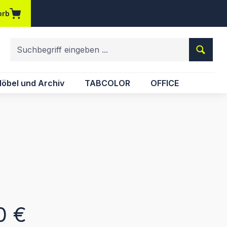
orb
em Merkzettel
öbel und Archiv
TABCOLOR
OFFICE
eis:
0 €