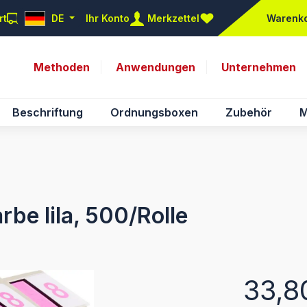
rt
DE
Ihr Konto
Merkzettel
Warenk
Du hast 0 Produkte auf d
Methoden
Anwendungen
Unternehmen
Beschriftung
Ordnungsboxen
Zubehör
M
arbe lila, 500/Rolle
Regulärer Pr
33,8