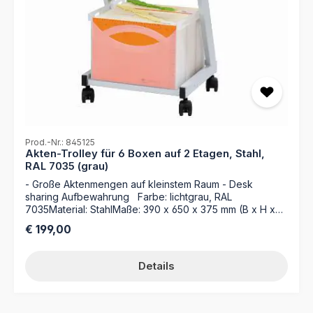
Prod.-Nr.: 845125
Akten-Trolley für 6 Boxen auf 2 Etagen, Stahl,
RAL 7035 (grau)
- Große Aktenmengen auf kleinstem Raum - Desk
sharing Aufbewahrung Farbe: lichtgrau, RAL
7035Material: StahlMaße: 390 x 650 x 375 mm (B x H x
T) Akten-Trolley (Desk sharing Möbel) für bis zu 6
Regulärer Preis:
€ 199,00
Ordnungsboxen, pulverbeschichteter Stahlrahmen mit
Einhängeschienen oben und Einlegeboden unten, 4
Laufrollen, davon 2 feststellbar Auch geeignet für
Details
Hängeakten Aufbewahrung ** Auf dieses Produkt
geben wir eine Garantie von 5 Jahres ab Kaufdatum bei
ordnungsgemäßer Montage/Aufstellung und
bestimmungsgemäßem Gebrauch** leichte