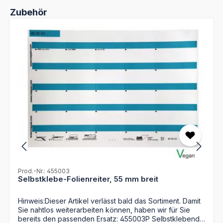
Selbstmontage(Die Ordnungsboxen sind im
Produktgalerie überspringen
Zubehör
Lieferumfang nicht enthalten!)
Prod.-Nr.: 455003
Selbstklebe-Folienreiter, 55 mm breit
Hinweis:Dieser Artikel verlässt bald das Sortiment. Damit
Sie nahtlos weiterarbeiten können, haben wir für Sie
bereits den passenden Ersatz: 455003P Selbstklebende