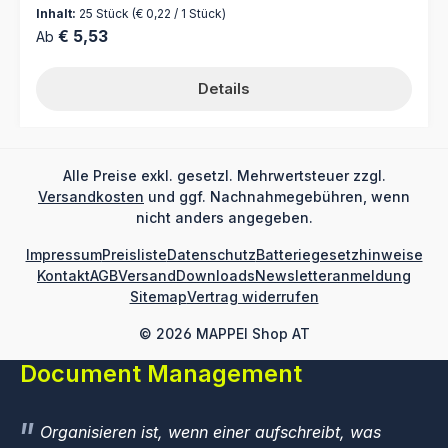
Reiter mit Schuztfolie 55 mm zum Selbstbeschriften für
Inhalt:
25 Stück
(€ 0,22 / 1 Stück)
alphabetische Suchbegriffe 1 Bogen = 25 Reiter Farbe:
Regulärer Preis:
€ 5,53
Ab
blau Material: Karton, Folie Für umfangreicher
Organisationen bieten wir einen Druckservice nach Ihren
Vorgaben (Dateien) an.
Details
Alle Preise exkl. gesetzl. Mehrwertsteuer zzgl.
Versandkosten
und ggf. Nachnahmegebühren, wenn
nicht anders angegeben.
Impressum
Preisliste
Datenschutz
Batteriegesetzhinweise
Kontakt
AGB
Versand
Downloads
Newsletteranmeldung
Sitemap
Vertrag widerrufen
© 2026 MAPPEI Shop AT
Document Management
Organisieren ist, wenn einer aufschreibt, was