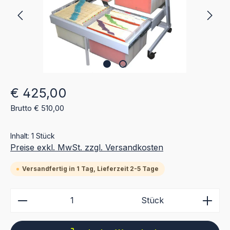
Regulärer Preis:
€ 425,00
Brutto € 510,00
Inhalt:
1 Stück
Preise exkl. MwSt. zzgl. Versandkosten
Versandfertig in 1 Tag, Lieferzeit 2-5 Tage
Produkt Anzahl: Gib den gewünschten Wert ein ode
Stück