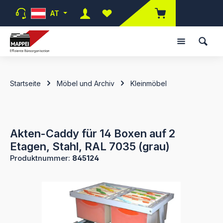
Zum Hauptinhalt springen
AT
Du hast 0 Produkte auf dem Merk
Startseite
Möbel und Archiv
Kleinmöbel
Akten-Caddy für 14 Boxen auf 2
Etagen, Stahl, RAL 7035 (grau)
Produktnummer:
845124
Bildergalerie überspringen