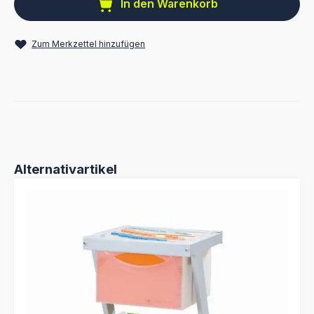
In den Warenkorb
Zum Merkzettel hinzufügen
Produktgalerie überspringen
Alternativartikel