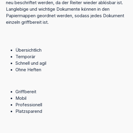
neu beschriftet werden, da der Reiter wieder ablösbar ist.
orange 12 40 90/04, wiederverwendbar- 1
Allstoffschreiber 90 00 20- 1 Löschset 90 00 33 zur
Langlebige und wichtige Dokumente können in den
Reinigung der Beschriftungsläufer- 1 Farbkarte für Ihren
Papiermappen geordnet werden, sodass jedes Dokument
individuellen Aktenplan 90 00 06- inkl. Anleitung
einzeln griffbereit ist.
Übersichtlich
Temporär
Schnell und agil
Ohne Heften
Griffbereit
Mobil
Professionell
Platzsparend