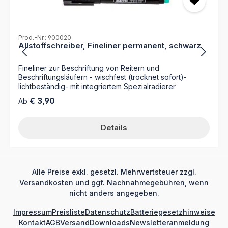
Prod.-Nr.: 900020
Allstoffschreiber, Fineliner permanent, schwarz
Fineliner zur Beschriftung von Reitern und
Beschriftungsläufern - wischfest (trocknet sofort)-
lichtbeständig- mit integriertem Spezialradierer
Regulärer Preis:
€ 3,90
Ab
Details
Alle Preise exkl. gesetzl. Mehrwertsteuer zzgl.
Versandkosten
und ggf. Nachnahmegebühren, wenn
nicht anders angegeben.
Impressum
Preisliste
Datenschutz
Batteriegesetzhinweise
Kontakt
AGB
Versand
Downloads
Newsletteranmeldung