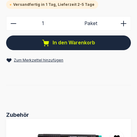
Versandfertig in 1 Tag, Lieferzeit 2-5 Tage
Produkt Anzahl: Gib den gewünschten Wert ein ode
Paket
In den Warenkorb
Zum Merkzettel hinzufügen
Produktgalerie überspringen
Zubehör