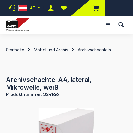
Zum Hauptinhalt springen
AT
Du hast 0 Produkte auf dem Merk
Startseite
Möbel und Archiv
Archivschachteln
Archivschachtel A4, lateral,
Mikrowelle, weiß
Produktnummer:
324166
Bildergalerie überspringen