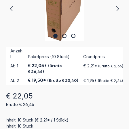
Anzah
l
Paketpreis (10 Stück)
Grundpreis
€ 22,05*
Ab
1
(Brutto
€ 2,21*
(Brutto € 2,65)
€ 26,46)
€ 19,50*
Ab
2
(Brutto € 23,40)
€ 1,95*
(Brutto € 2,34)
Regulärer Preis:
€ 22,05
Brutto € 26,46
Inhalt:
10 Stück
(€ 2,21* / 1 Stück)
Inhalt:
10 Stück