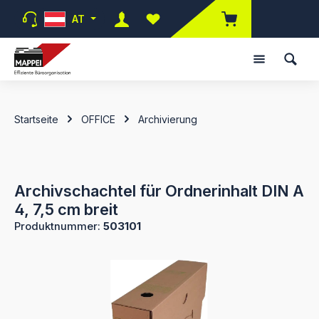
Zum Hauptinhalt springen
AT
Du hast 0 Produkte auf dem Merk
Startseite
OFFICE
Archivierung
Archivschachtel für Ordnerinhalt DIN A
4, 7,5 cm breit
Produktnummer:
503101
Bildergalerie überspringen