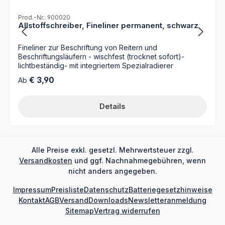
Prod.-Nr.: 900020
Allstoffschreiber, Fineliner permanent, schwarz
Fineliner zur Beschriftung von Reitern und
Beschriftungsläufern - wischfest (trocknet sofort)-
lichtbeständig- mit integriertem Spezialradierer
Regulärer Preis:
€ 3,90
Ab
Details
Alle Preise exkl. gesetzl. Mehrwertsteuer zzgl.
Versandkosten
und ggf. Nachnahmegebühren, wenn
nicht anders angegeben.
Impressum
Preisliste
Datenschutz
Batteriegesetzhinweise
Kontakt
AGB
Versand
Downloads
Newsletteranmeldung
Sitemap
Vertrag widerrufen