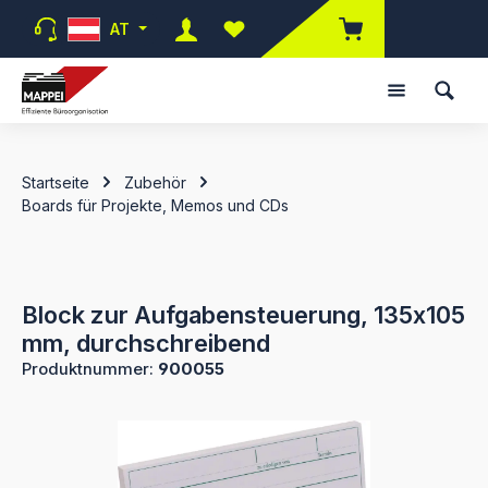
Zum Hauptinhalt springen
AT
Du hast 0 Produkte auf dem Merk
Startseite
Zubehör
Boards für Projekte, Memos und CDs
Block zur Aufgabensteuerung, 135x105
mm, durchschreibend
Produktnummer:
900055
Bildergalerie überspringen