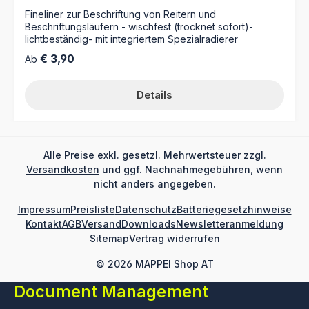
Fineliner zur Beschriftung von Reitern und
Beschriftungsläufern - wischfest (trocknet sofort)-
lichtbeständig- mit integriertem Spezialradierer
Regulärer Preis:
€ 3,90
Ab
Details
Alle Preise exkl. gesetzl. Mehrwertsteuer zzgl.
Versandkosten
und ggf. Nachnahmegebühren, wenn
nicht anders angegeben.
Impressum
Preisliste
Datenschutz
Batteriegesetzhinweise
Kontakt
AGB
Versand
Downloads
Newsletteranmeldung
Sitemap
Vertrag widerrufen
© 2026 MAPPEI Shop AT
Document Management