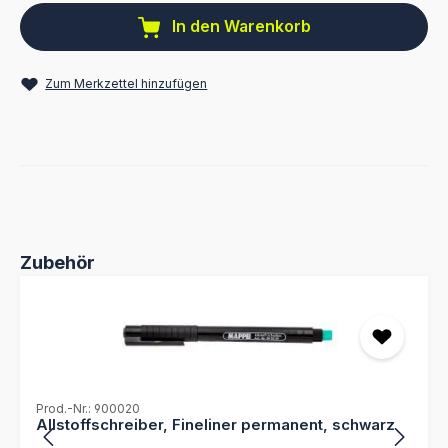
In den Warenkorb
Zum Merkzettel hinzufügen
Produktgalerie überspringen
Zubehör
Prod.-Nr.: 900020
Allstoffschreiber, Fineliner permanent, schwarz