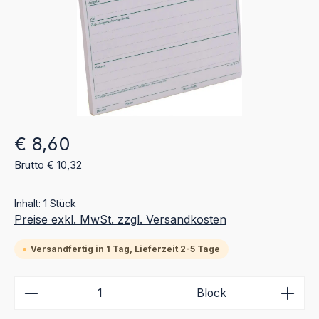
Regulärer Preis:
€ 8,60
Brutto € 10,32
Inhalt:
1 Stück
Preise exkl. MwSt. zzgl. Versandkosten
Versandfertig in 1 Tag, Lieferzeit 2-5 Tage
Produkt Anzahl: Gib den gewünschten Wert ein ode
Block