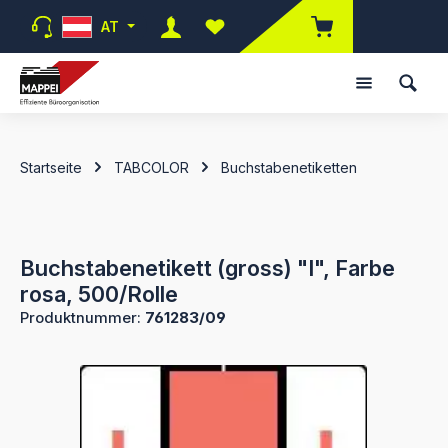
Zum Hauptinhalt springen
AT
Du hast 0 Produkte auf dem Merk
Startseite
TABCOLOR
Buchstabenetiketten
Buchstabenetikett (gross) "I", Farbe
rosa, 500/Rolle
Produktnummer:
761283/09
Bildergalerie überspringen