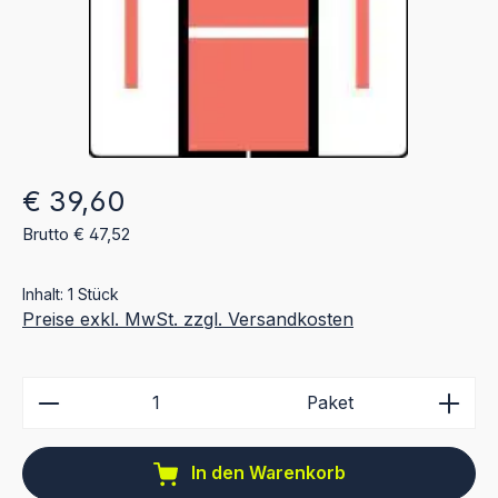
Regulärer Preis:
€ 39,60
Brutto € 47,52
Inhalt:
1 Stück
Preise exkl. MwSt. zzgl. Versandkosten
Produkt Anzahl: Gib den gewünschten Wert ein ode
Paket
In den Warenkorb