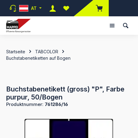
Zum Hauptinhalt springen
AT
Du hast 0 Produkte auf dem Merk
Startseite
TABCOLOR
Buchstabenetiketten auf Bogen
Buchstabenetikett (gross) "P", Farbe
purpur, 50/Bogen
Produktnummer:
761286/16
Bildergalerie überspringen