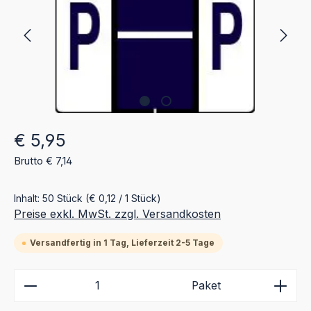
Regulärer Preis:
€ 5,95
Brutto € 7,14
Inhalt:
50 Stück
(€ 0,12 / 1 Stück)
Preise exkl. MwSt. zzgl. Versandkosten
Versandfertig in 1 Tag, Lieferzeit 2-5 Tage
Produkt Anzahl: Gib den gewünschten Wert ein ode
Paket