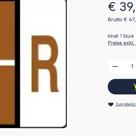
Regulärer Pr
€ 39
Brutto € 47
Inhalt:
1 Stück
Preise exkl
Produkt
Zum Merkze