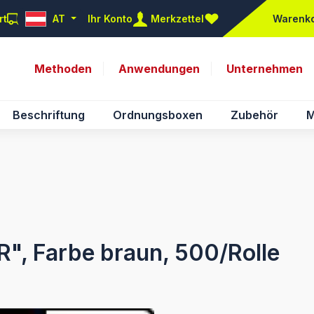
rt
AT
Ihr Konto
Merkzettel
Warenk
Du hast 0 Produkte auf d
Methoden
Anwendungen
Unternehmen
Beschriftung
Ordnungsboxen
Zubehör
M
R", Farbe braun, 500/Rolle