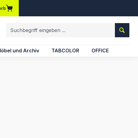
orb
em Merkzettel
öbel und Archiv
TABCOLOR
OFFICE