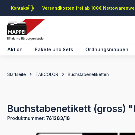
m Hauptinhalt springen
Zur Suche springen
Zur Hauptnavigation springen
Kontakt
Versandkosten frei ab 100€ Nettowarenwe
Aktion
Pakete und Sets
Ordnungsmappen
Startseite
TABCOLOR
Buchstabenetiketten
Buchstabenetikett (gross) "
Produktnummer:
761283/18