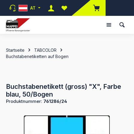
Zum Hauptinhalt springen
AT
Du hast 0 Produkte auf dem Merk
Startseite
TABCOLOR
Buchstabenetiketten auf Bogen
Buchstabenetikett (gross) "X", Farbe
blau, 50/Bogen
Produktnummer:
761286/24
Bildergalerie überspringen