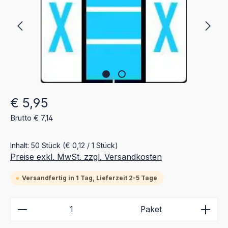
Regulärer Preis:
€ 5,95
Brutto € 7,14
Inhalt:
50 Stück
(€ 0,12 / 1 Stück)
Preise exkl. MwSt. zzgl. Versandkosten
Versandfertig in 1 Tag, Lieferzeit 2-5 Tage
Produkt Anzahl: Gib den gewünschten Wert ein ode
Paket