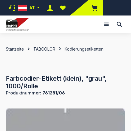
Zum Hauptinhalt springen
AT
Du hast 0 Produkte auf dem Merk
Startseite
TABCOLOR
Kodierungsetiketten
Farbcodier-Etikett (klein), "grau",
1000/Rolle
Produktnummer:
761281/06
Bildergalerie überspringen