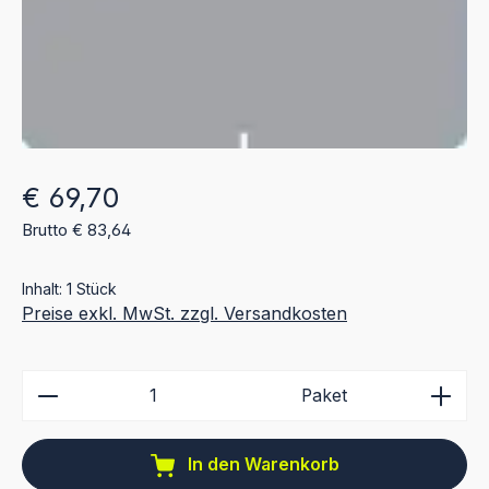
Regulärer Preis:
€ 69,70
Brutto € 83,64
Inhalt:
1 Stück
Preise exkl. MwSt. zzgl. Versandkosten
Produkt Anzahl: Gib den gewünschten Wert ein ode
Paket
In den Warenkorb