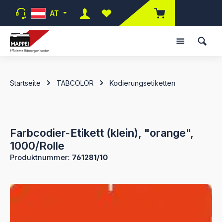
Zum Hauptinhalt springen
AT
Du hast 0 Produkte auf dem Merk
Startseite
TABCOLOR
Kodierungsetiketten
Farbcodier-Etikett (klein), "orange",
1000/Rolle
Produktnummer:
761281/10
Bildergalerie überspringen