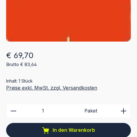
Regulärer Preis:
€ 69,70
Brutto € 83,64
Inhalt:
1 Stück
Preise exkl. MwSt. zzgl. Versandkosten
Produkt Anzahl: Gib den gewünschten Wert ein ode
Paket
In den Warenkorb