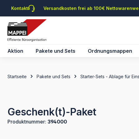
m Hauptinhalt springen
Zur Suche springen
Zur Hauptnavigation springen
Kontakt
Versandkosten frei ab 100€ Nettowarenwe
Aktion
Pakete und Sets
Ordnungsmappen
Startseite
Pakete und Sets
Starter-Sets - Ablage für Ein
Geschenk(t)-Paket
Produktnummer:
394000