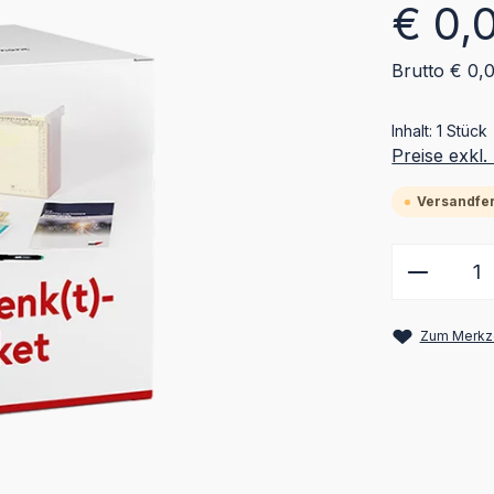
Regulärer Pr
€ 0,
Brutto € 0,
Inhalt:
1 Stück
Preise exkl
Versandfert
Produkt
Zum Merkze