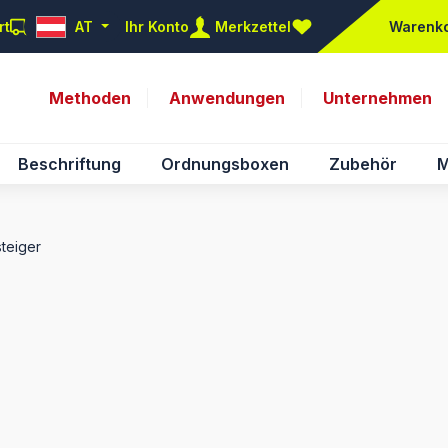
rt
AT
Ihr Konto
Merkzettel
Warenk
Du hast 0 Produkte auf d
Methoden
Anwendungen
Unternehmen
Beschriftung
Ordnungsboxen
Zubehör
M
steiger