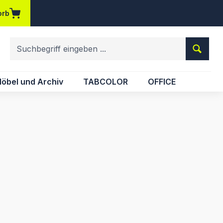
orb
em Merkzettel
öbel und Archiv
TABCOLOR
OFFICE