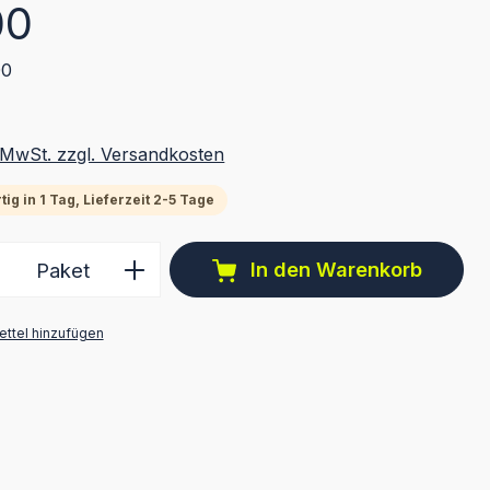
eis:
00
00
. MwSt. zzgl. Versandkosten
ig in 1 Tag, Lieferzeit 2-5 Tage
 Anzahl: Gib den gewünschten Wert ein 
In den Warenkorb
Paket
ttel hinzufügen