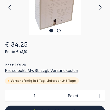
Regulärer Preis:
€ 34,25
Brutto € 41,10
Inhalt:
1 Stück
Preise exkl. MwSt. zzgl. Versandkosten
Versandfertig in 1 Tag, Lieferzeit 2-5 Tage
Produkt Anzahl: Gib den gewünschten Wert ein ode
Paket