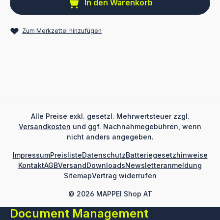
In den Warenkorb
Zum Merkzettel hinzufügen
Alle Preise exkl. gesetzl. Mehrwertsteuer zzgl.
Versandkosten
und ggf. Nachnahmegebühren, wenn
nicht anders angegeben.
Impressum
Preisliste
Datenschutz
Batteriegesetzhinweise
Kontakt
AGB
Versand
Downloads
Newsletteranmeldung
Sitemap
Vertrag widerrufen
© 2026 MAPPEI Shop AT
Document Management