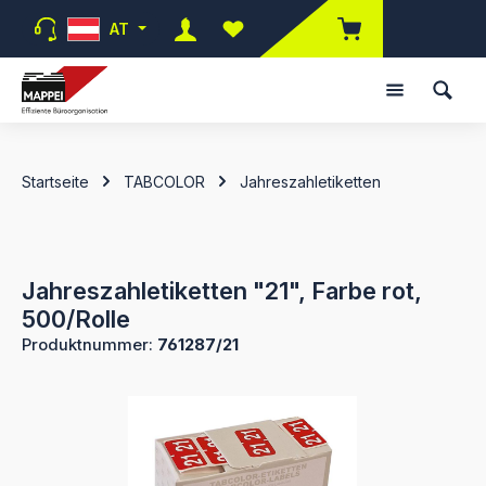
Zum Hauptinhalt springen
AT
Du hast 0 Produkte auf dem Merk
Startseite
TABCOLOR
Jahreszahletiketten
Jahreszahletiketten "21", Farbe rot,
500/Rolle
Produktnummer:
761287/21
Bildergalerie überspringen