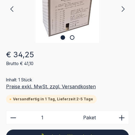
Regulärer Preis:
€ 34,25
Brutto € 41,10
Inhalt:
1 Stück
Preise exkl. MwSt. zzgl. Versandkosten
Versandfertig in 1 Tag, Lieferzeit 2-5 Tage
Produkt Anzahl: Gib den gewünschten Wert ein ode
Paket