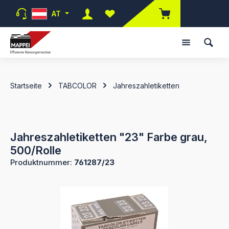
Zum Hauptinhalt springen
AT
Du hast 0 Produkte auf dem Merk
Startseite
TABCOLOR
Jahreszahletiketten
Jahreszahletiketten "23" Farbe grau,
500/Rolle
Produktnummer:
761287/23
Bildergalerie überspringen