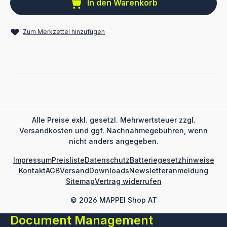
In den Warenkorb
Zum Merkzettel hinzufügen
Alle Preise exkl. gesetzl. Mehrwertsteuer zzgl.
Versandkosten
und ggf. Nachnahmegebühren, wenn
nicht anders angegeben.
Impressum
Preisliste
Datenschutz
Batteriegesetzhinweise
Kontakt
AGB
Versand
Downloads
Newsletteranmeldung
Sitemap
Vertrag widerrufen
© 2026 MAPPEI Shop AT
Document Management