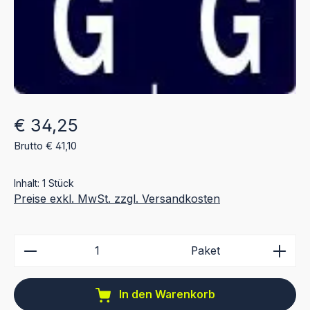
Regulärer Preis:
€ 34,25
Brutto € 41,10
Inhalt:
1 Stück
Preise exkl. MwSt. zzgl. Versandkosten
Produkt Anzahl: Gib den gewünschten Wert ein ode
Paket
In den Warenkorb