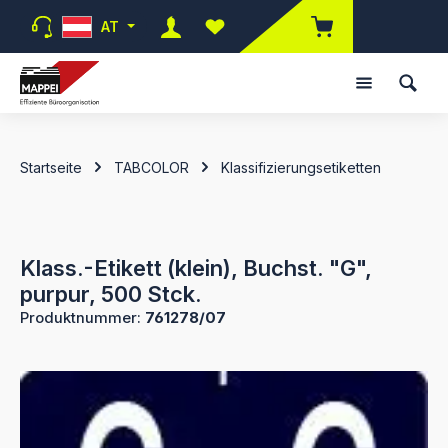
Zum Hauptinhalt springen
AT
Du hast 0 Produkte auf dem Merk
Startseite
TABCOLOR
Klassifizierungsetiketten
Klass.-Etikett (klein), Buchst. "G",
purpur, 500 Stck.
Produktnummer:
761278/07
Bildergalerie überspringen