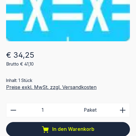
Regulärer Preis:
€ 34,25
Brutto € 41,10
Inhalt:
1 Stück
Preise exkl. MwSt. zzgl. Versandkosten
Produkt Anzahl: Gib den gewünschten Wert ein ode
Paket
In den Warenkorb