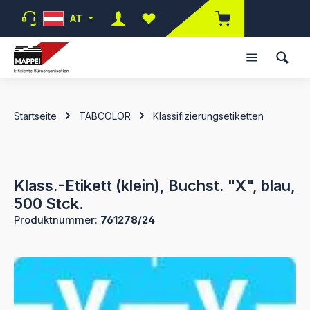
Zum Hauptinhalt springen
AT
Du hast 0 Produkte auf dem Merk
Startseite
TABCOLOR
Klassifizierungsetiketten
Klass.-Etikett (klein), Buchst. "X", blau,
500 Stck.
Produktnummer:
761278/24
Bildergalerie überspringen