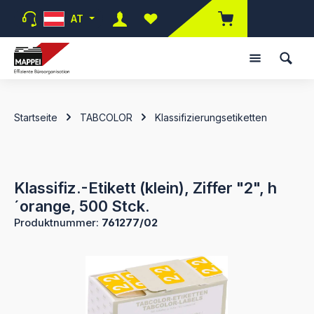
Zum Hauptinhalt springen
AT
Du hast 0 Produkte auf dem Merk
Startseite
TABCOLOR
Klassifizierungsetiketten
Klassifiz.-Etikett (klein), Ziffer "2", h
´orange, 500 Stck.
Produktnummer:
761277/02
Bildergalerie überspringen