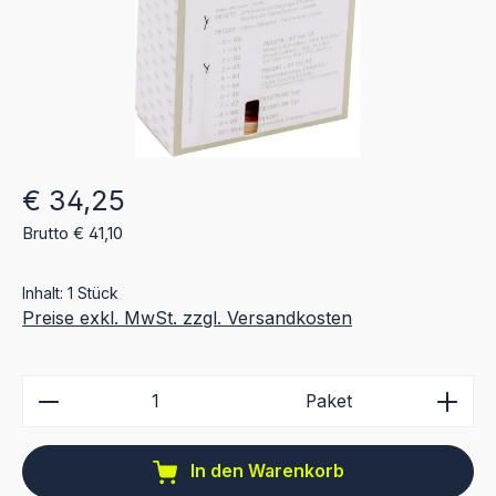
Regulärer Preis:
€ 34,25
Brutto € 41,10
Inhalt:
1 Stück
Preise exkl. MwSt. zzgl. Versandkosten
Produkt Anzahl: Gib den gewünschten Wert ein ode
Paket
In den Warenkorb