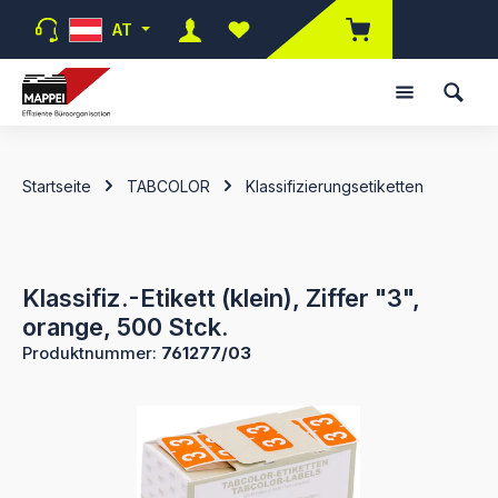
Zum Hauptinhalt springen
AT
Du hast 0 Produkte auf dem Merk
Startseite
TABCOLOR
Klassifizierungsetiketten
Klassifiz.-Etikett (klein), Ziffer "3",
orange, 500 Stck.
Produktnummer:
761277/03
Bildergalerie überspringen