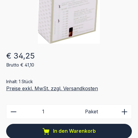
Regulärer Preis:
€ 34,25
Brutto € 41,10
Inhalt:
1 Stück
Preise exkl. MwSt. zzgl. Versandkosten
Produkt Anzahl: Gib den gewünschten Wert ein ode
Paket
In den Warenkorb