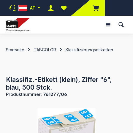
Zum Hauptinhalt springen
AT
Du hast 0 Produkte auf dem Merk
Startseite
TABCOLOR
Klassifizierungsetiketten
Klassifiz.-Etikett (klein), Ziffer "6",
blau, 500 Stck.
Produktnummer:
761277/06
Bildergalerie überspringen