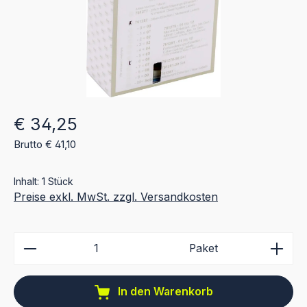
Regulärer Preis:
€ 34,25
Brutto € 41,10
Inhalt:
1 Stück
Preise exkl. MwSt. zzgl. Versandkosten
Produkt Anzahl: Gib den gewünschten Wert ein ode
Paket
In den Warenkorb