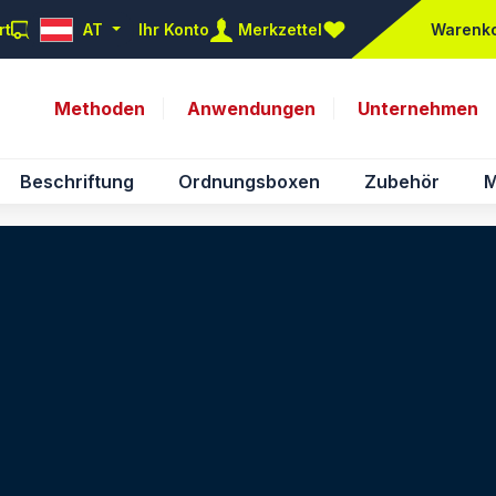
rt
AT
Ihr Konto
Merkzettel
Warenk
Du hast 0 Produkte auf d
Methoden
Anwendungen
Unternehmen
Beschriftung
Ordnungsboxen
Zubehör
M