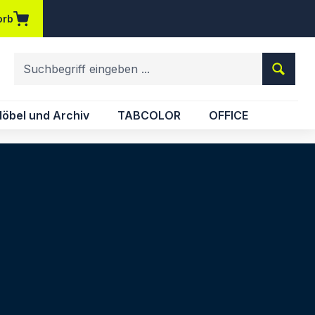
orb
em Merkzettel
öbel und Archiv
TABCOLOR
OFFICE