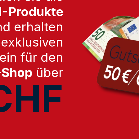
-Produkte
nd erhalten
 exklusiven
in für den
-Shop
über
CHF