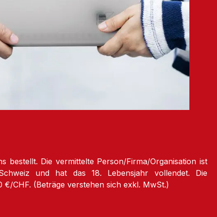
bestellt. Die vermittelte Person/Firma/Organisation ist
Schweiz und hat das 18. Lebensjahr vollendet. Die
0 €/CHF. (Beträge verstehen sich exkl. MwSt.)