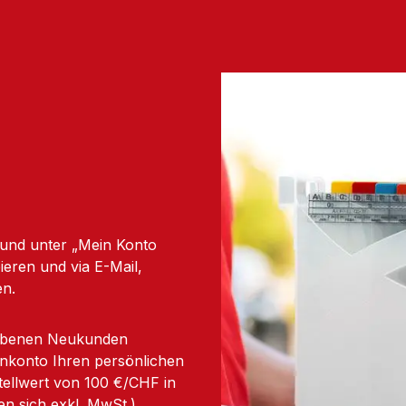
 und unter „Mein Konto
eren und via E-Mail,
en.
orbenen Neukunden
enkonto Ihren persönlichen
ellwert von 100 €/CHF in
n sich exkl. MwSt.)