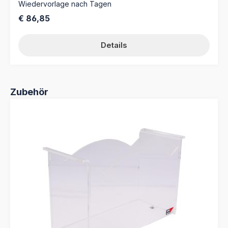
Wiedervorlage nach Tagen
Regulärer Preis:
€ 86,85
Details
Produktgalerie überspringen
Zubehör