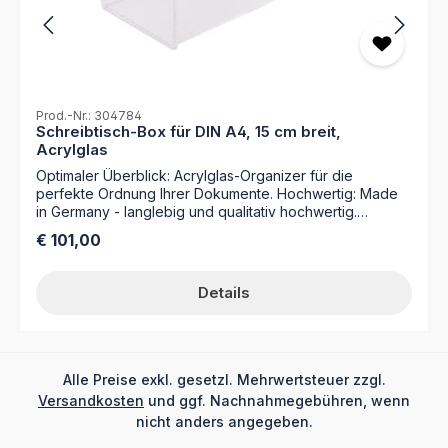
Prod.-Nr.: 304784
Schreibtisch-Box für DIN A4, 15 cm breit,
Acrylglas
Optimaler Überblick: Acrylglas-Organizer für die
perfekte Ordnung Ihrer Dokumente. Hochwertig: Made
in Germany - langlebig und qualitativ hochwertig.
Zwangloses Design: Für den anspruchsvollen
Regulärer Preis:
€ 101,00
Arbeitsplatz. Farbe: klarMaterial: AcrylglasMaße: 362 x
225 x 155 mm (B x H x T) Repräsentative Box (15 cm) zur
freien Aufstellung auf dem Schreibtisch (vertikale
Details
Registratur), mit seitlichen Griffhilfen für Format DIN A4
Ideal für die Wiedervorlage/Terminsteuerung und
Übersicht bei aktuellen Aufgabe
Alle Preise exkl. gesetzl. Mehrwertsteuer zzgl.
Versandkosten
und ggf. Nachnahmegebühren, wenn
nicht anders angegeben.