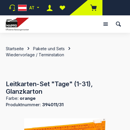
Zum Hauptinhalt springen
AT
Du hast 0 Produkte auf dem Merk
Startseite
Pakete und Sets
Wiedervorlage / Terminstation
Leitkarten-Set "Tage" (1-31),
Glanzkarton
Farbe:
orange
Produktnummer:
394011/31
Bildergalerie überspringen