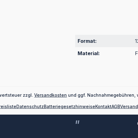
Format:
1
Material:
F
wertsteuer zzgl.
Versandkosten
und ggf. Nachnahmegebühren, 
reisliste
Datenschutz
Batteriegesetzhinweise
Kontakt
AGB
Versand