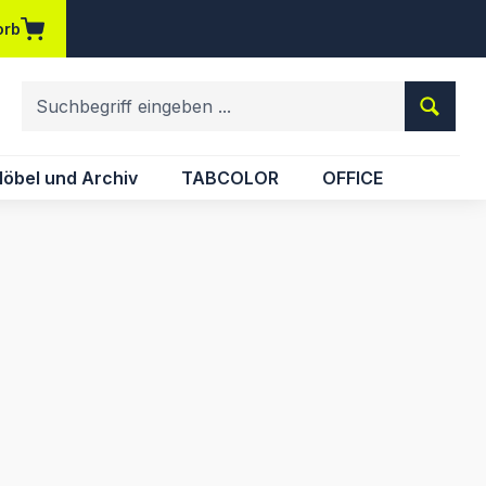
orb
em Merkzettel
öbel und Archiv
TABCOLOR
OFFICE