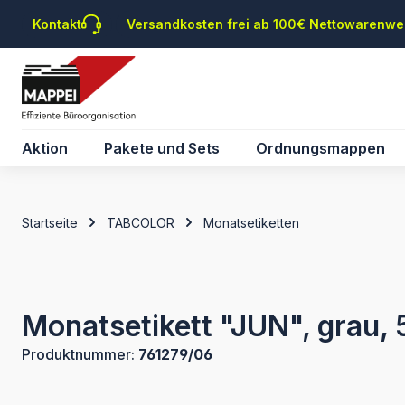
m Hauptinhalt springen
Zur Suche springen
Zur Hauptnavigation springen
Kontakt
Versandkosten frei ab 100€ Nettowarenwe
Aktion
Pakete und Sets
Ordnungsmappen
Startseite
TABCOLOR
Monatsetiketten
Monatsetikett "JUN", grau, 
Produktnummer:
761279/06