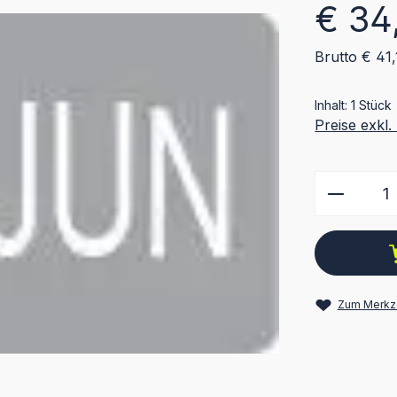
Regulärer Pr
€ 34
Brutto € 41,
Inhalt:
1 Stück
Preise exkl
Produkt
Zum Merkze