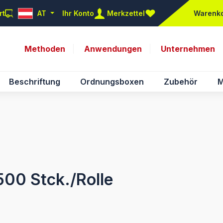
rt
AT
Ihr Konto
Merkzettel
Warenk
Du hast 0 Produkte auf d
Methoden
Anwendungen
Unternehmen
Beschriftung
Ordnungsboxen
Zubehör
M
500 Stck./Rolle