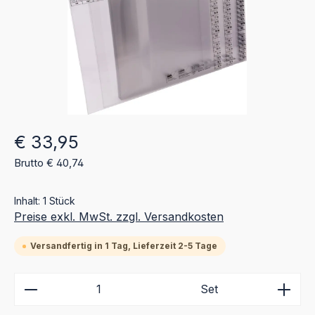
Regulärer Preis:
€ 33,95
Brutto € 40,74
Inhalt:
1 Stück
Preise exkl. MwSt. zzgl. Versandkosten
Versandfertig in 1 Tag, Lieferzeit 2-5 Tage
Produkt Anzahl: Gib den gewünschten Wert ein ode
Set