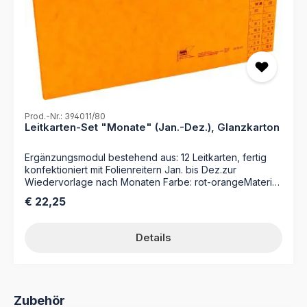
Prod.-Nr.: 394011/80
Leitkarten-Set "Monate" (Jan.-Dez.), Glanzkarton
Ergänzungsmodul bestehend aus: 12 Leitkarten, fertig
konfektioniert mit Folienreitern Jan. bis Dez.zur
Wiedervorlage nach Monaten Farbe: rot-orangeMaterial:
Glanzkarton 335 g/qmmit Organisationsdruck
Regulärer Preis:
€ 22,25
Details
Produktgalerie überspringen
Zubehör