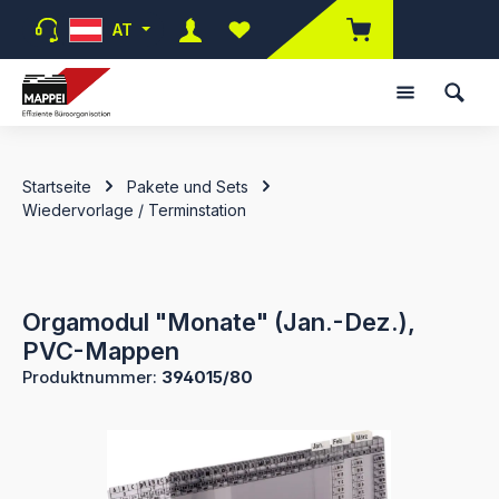
Zum Hauptinhalt springen
AT
Du hast 0 Produkte auf dem Merk
Startseite
Pakete und Sets
Wiedervorlage / Terminstation
Orgamodul "Monate" (Jan.-Dez.),
PVC-Mappen
Produktnummer:
394015/80
Bildergalerie überspringen