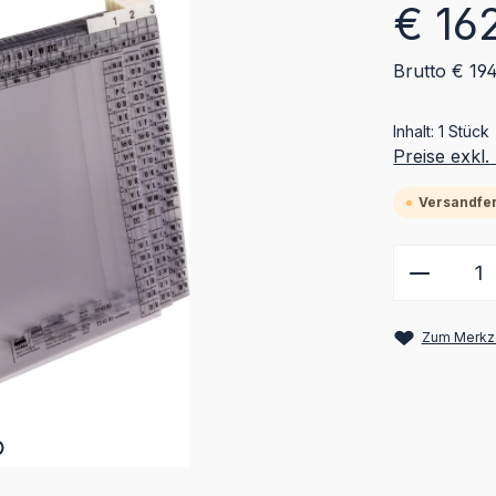
Regulärer Pr
€ 16
Brutto € 19
Inhalt:
1 Stück
Preise exkl
Versandfert
Produkt
Zum Merkze