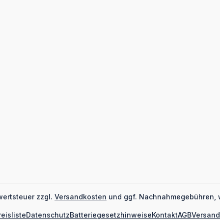
wertsteuer zzgl.
Versandkosten
und ggf. Nachnahmegebühren, 
reisliste
Datenschutz
Batteriegesetzhinweise
Kontakt
AGB
Versand