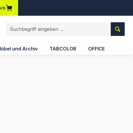
orb
em Merkzettel
öbel und Archiv
TABCOLOR
OFFICE