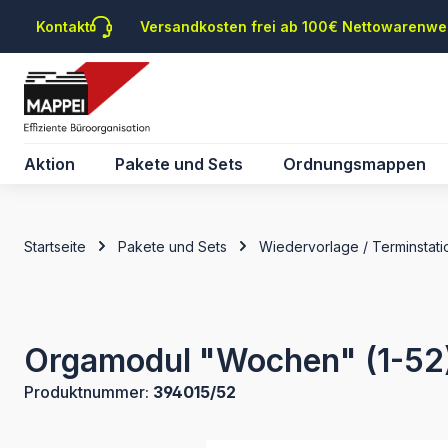
m Hauptinhalt springen
Zur Suche springen
Zur Hauptnavigation springen
Kontakt
Versandkosten frei ab 100€ Nettowarenwe
Aktion
Pakete und Sets
Ordnungsmappen
Startseite
Pakete und Sets
Wiedervorlage / Terminstati
Orgamodul "Wochen" (1-52
Produktnummer:
394015/52