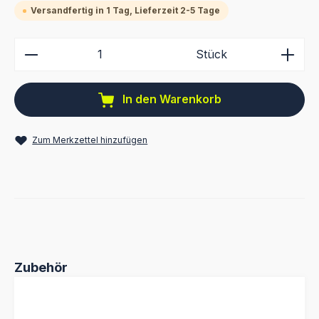
Versandfertig in 1 Tag, Lieferzeit 2-5 Tage
Produkt Anzahl: Gib den gewünschten Wert ein ode
Stück
In den Warenkorb
Zum Merkzettel hinzufügen
Produktgalerie überspringen
Zubehör