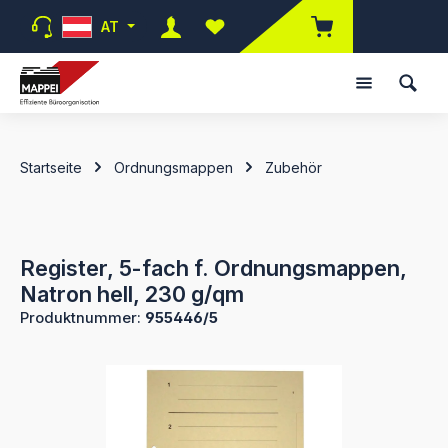
Zum Hauptinhalt springen
AT
Du hast 0 Produkte auf dem Merk
Startseite
Ordnungsmappen
Zubehör
Register, 5-fach f. Ordnungsmappen,
Natron hell, 230 g/qm
Produktnummer:
955446/5
Bildergalerie überspringen