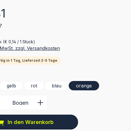
eis:
81
7
ck
(€ 0,14 / 1 Stück)
. MwSt. zzgl. Versandkosten
ig in 1 Tag, Lieferzeit 2-5 Tage
ählen
gelb
rot
blau
orange
 Anzahl: Gib den gewünschten Wert ein 
Bogen
In den Warenkorb