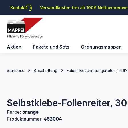
m Hauptinhalt springen
Zur Suche springen
Zur Hauptnavigation springen
Kontakt
Versandkosten frei ab 100€ Nettowarenwe
Aktion
Pakete und Sets
Ordnungsmappen
Startseite
Beschriftung
Folien-Beschriftungsreiter / PRI
Selbstklebe-Folienreiter, 3
Farbe:
orange
Produktnummer:
452004