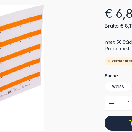
Regulärer Pr
€ 6,
Brutto € 8,1
Inhalt:
50 Stü
Preise exkl
Versandfert
ausw
Farbe
weiss
Produkt