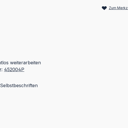
Zum Merkze
htlos weiterarbeiten
z:
452004P
Selbstbeschriften