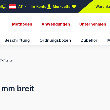
rt
AT
Ihr Konto
Merkzettel
Warenk
Du hast 0 Produkte auf d
Methoden
Anwendungen
Unternehmen
Beschriftung
Ordnungsboxen
Zubehör
M
NT-Reiter
0 mm breit