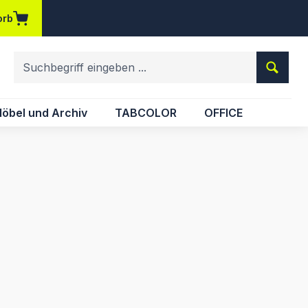
orb
em Merkzettel
öbel und Archiv
TABCOLOR
OFFICE